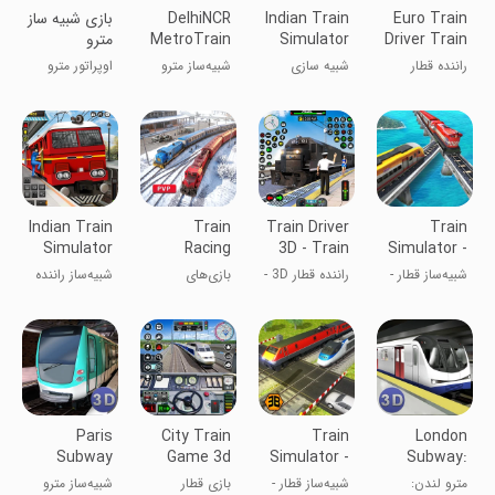
Euro Train
Indian Train
DelhiNCR
بازی شبیه ساز
Driver Train
Simulator
MetroTrain
مترو
Simulator
Game
Games
راننده قطار
شبیه سازی
شبیه‌ساز مترو
اوپراتور مترو
اروپایی -
دلی‌نر
بودن چجوریه
بازی‌های قطاری
Indian Train
Train
Train Driver
Train
Simulator
Racing
3D - Train
Simulator -
Express
Games 3D
Games
Free
شبیه‌ساز قطار -
راننده قطار 3D -
بازی‌های
شبیه‌ساز راننده
2 Player
Games
بازی‌های رایگان
بازی‌های قطاری
مسابقه قطار
قطار شهری
۳D دو نفره
Paris
City Train
Train
London
Subway
Game 3d
Simulator -
Subway:
Simulator
Train
Rail Driving
Train
مترو لندن:
شبیه‌ساز قطار -
بازی قطار
شبیه‌ساز مترو