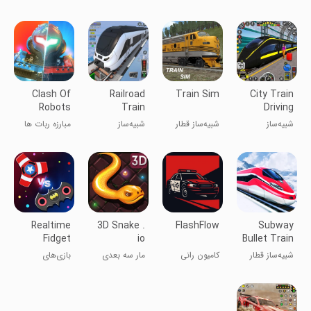
3D
games
Simulator
شبیه‌ساز قطار
رانندگی ریلی
شهری ۳ بعدی
پاریس ۳D
Clash Of
Railroad
Train Sim
City Train
Robots
Train
Driving
Fighting
Simulator
Simulator
شبیه‌ساز
شبیه‌ساز قطار
شبیه‌ساز
مبارزه ربات ها
Game
Games
رانندگی قطار
قطارهای
اروپایی
راه‌آهن
Realtime
3D Snake .
FlashFlow
Subway
Fidget
io
Bullet Train
Spinner
Simulator
شبیه‌ساز قطار
کامیون رانی
مار سه بعدی
بازی‌های
Games
تندرو زیرزمینی
ترنسپورتر
فیدجیت اسپینر
۲۰۱۹
در زمان واقعی