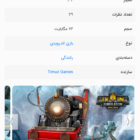
امتیاز
۴.۲
تعداد نظرات
۲۹
حجم
۷۲ مگابایت
نوع
بازی اندرویدی
دسته‌بندی
رانندگی
سازنده
Timuz Games
〉
〈