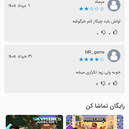
مرساد
٦ مرداد ١٤٠٥
☆☆☆★★
اولش باید چیکار کنم خرگوشه
۰
۰
MR_game
٣١ خرداد ١٤٠٥
☆★★★★
خوبه ولی زود تکراری میشه
۲
۲
رایگان تماشا کن