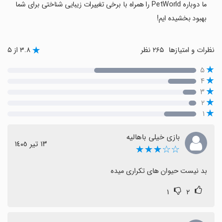
ما دوباره PetWorld را همراه با برخی تغییرات زیبایی شناختی برای شما
بهبود بخشیده ایم!
نظرات و امتیازها
۲۶۵ نظر
۳.۸ از ۵
۵
۴
۳
۲
۱
بازی خیلی باهالیه
١٣ تیر ١٤٠٥
☆☆★★★
بد نیست حیوان های تکراری میده
۱
۲