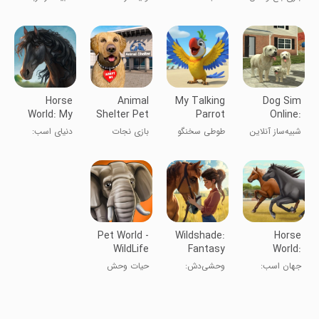
Life
تایکون پارک
شبیه‌ساز
زندگی حیوانات
حیوانات
حیوانات
Horse
Animal
My Talking
Dog Sim
World: My
Shelter Pet
Parrot
Online:
Riding
Rescue
Raise a
شبیه‌ساز آنلاین
طوطی سخنگو
بازی نجات
دنیاى اسب:
Horses
Game
Family
سگ
من
پناهگاه حیوانات
اسب‌های
سواری من
Pet World -
Wildshade:
Horse
WildLife
Fantasy
World:
Africa
Horse
Show
جهان اسب:
وحشی‌دش:
حیات وحش
Races
Jumping
پرش نمایشی
مسابقات
آفریقا
اسب‌سواری
فانتزی