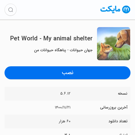
Pet World - My animal shelter
جهان حیوانات - پناهگاه حیوانات من
نصب
نسخه
۵.۶.۱۲
آخرین بروزرسانی
۱۴۰۰/۱۱/۲۱
تعداد دانلود
۶۰ هزار