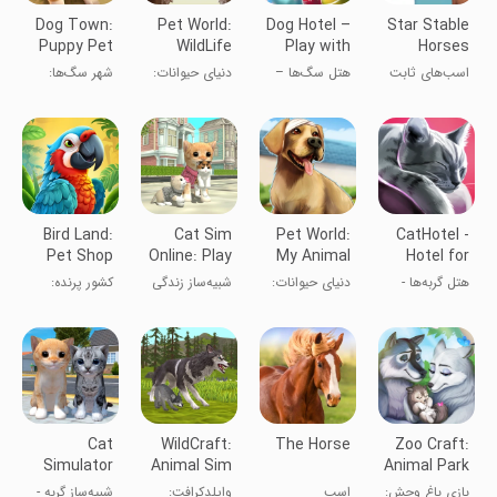
Dog Town:
Pet World:
Dog Hotel –
Star Stable
Puppy Pet
WildLife
Play with
Horses
Shop
America
dogs and
اسب‌های ثابت
هتل سگ‌ها –
دنیای حیوانات:
شهر سگ‌ها:
Games
manage
ستاره
بازی با سگ‌ها
حیات وحش
بازی‌های
the kennels
و مدیریت
آمریکا
فروشگاه توله
پناهگاه‌ها
سگ‌ها
Bird Land:
Cat Sim
Pet World:
CatHotel -
Pet Shop
Online: Play
My Animal
Hotel for
Bird Games
with Cats
Hospital
cute cats
هتل گربه‌ها -
دنیای حیوانات:
شبیه‌ساز زندگی
کشور پرنده:
هتلی برای
بیمارستان
گربه‌ها
بازی‌های پرنده
گربه‌های ناز
حیوانات من
فروشگاه
حیوانات خانگی
Cat
WildCraft:
The Horse
Zoo Craft:
Simulator
Animal Sim
Animal Park
3D - Animal
Online
Tycoon
بازی باغ وحش:
اسب
وایلدکرافت:
شبیه‌ساز گربه -