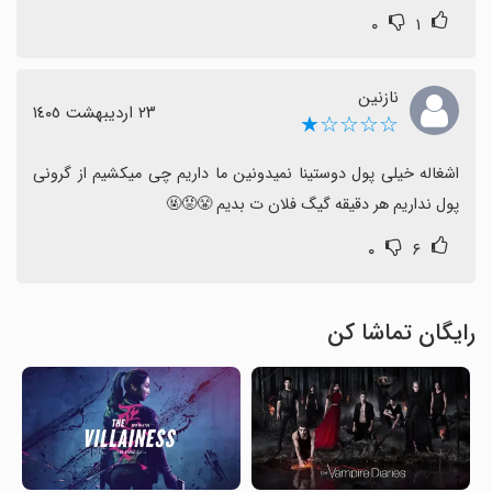
۰
۱
نازنین
٢٣ اردیبهشت ١٤٠٥
☆☆☆☆★
اشغاله خیلی پول دوستینا نمیدونین ما داریم چی میکشیم از گرونی 
پول نداریم هر دقیقه گیگ فلان ت بدیم 😤😡🤬
۰
۶
رایگان تماشا کن