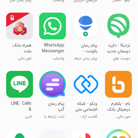
ایمو - تماس
ابزارهای کاربردی
واتساپ
پیام رسان امن
Chat
تصویری
بیزینس
و سریع
نزدیکا - دایره
‏‏‏‏‏پیام رسان
WhatsApp
همراه بانک
دوستان جدید
بالونت -
Messenger
ملت
تو
جعبه ابزار
دوست های
پیام رسان حرفه
واتساپ
امور مالی
کاری
جدید پیدا کن!
ای
بام - پلتفرم
‏‏‏وبکو - شبکه
‏‏‏پیام رسان
LINE: Calls
دیجیتال بانک
اجتماعی متن
گپ
&
ملی ایران
محور
Messages
امور مالی
کلامت آزاد؛
لذت ارتباط با
لاین
دنیات بی مرز!
پیام رسان گپ