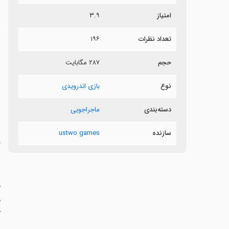
امتیاز
۳.۹
د
تعداد نظرات
۱۹۶
حجم
۲۸۷ مگابایت
ب
نوع
بازی اندرویدی
ر
دسته‌بندی
ماجراجویی
سازنده
ustwo games
‏
ه
ک