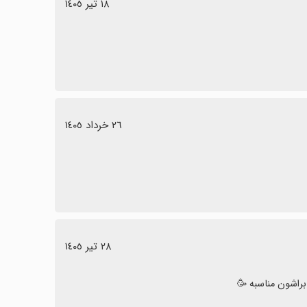
١٨ تیر ١٤٠٥
٢٦ خرداد ١٤٠٥
٢٨ تیر ١٤٠٥
راشون مناسبه 🥳