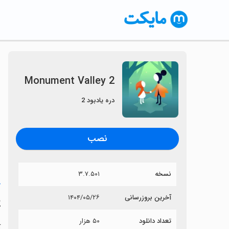
Monument Valley 2
دره یادبود 2
نصب
نسخه
۳.۷.۵۰۱
خ
آخرین بروزرسانی
۱۴۰۴/۰۵/۲۶
2
تعداد دانلود
۵۰ هزار
آی