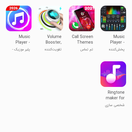
صدا
پر
بمب‌صوت-
اکولایزر
Music
Volume
Call Screen
Music
Player -
Booster,
Themes
Player -
Mp3 Player
Sound
Color
MP3 Player
پخش‌کننده
تم تماس
تقویت‌کننده
پلیر موزیک -
Booster
Phone
& EQ
موسیقی
صدا و حجم
پلیر ام‌پی‌تری
Ringtone
maker for
android
شخصی سازی