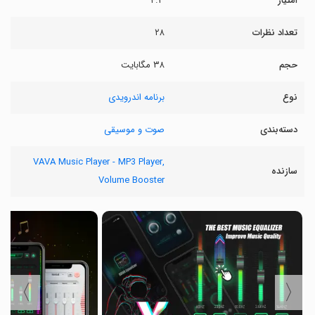
امتیاز
۴.۳
تعداد نظرات
۲۸
حجم
۳۸ مگابایت
نوع
برنامه اندرویدی
دسته‌بندی
صوت و موسیقی
VAVA Music Player - MP3 Player,
سازنده
Volume Booster
〉
〈