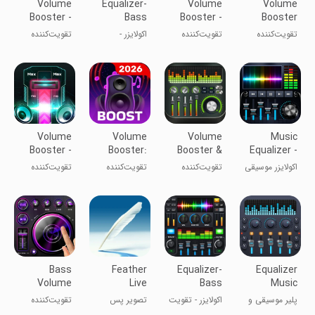
Volume
Equalizer-
Volume
Volume
Booster -
Bass
Booster -
Booster
Sound
Booster&Volume
Sound
Speaker
تقویت‌کننده
تقویت‌کننده
اکولایزر -
تقویت‌کننده
Speaker
Speaker
Booster
صدا و بلندگو
صدا - بلندگو
تقویت‌کننده
صدا - بلندگو
بیس و حجم
صدا
Volume
Volume
Volume
Music
Booster -
Booster:
Booster &
Equalizer -
Sound
Sound
Equalizer
Bass
اکولایزر موسیقی
تقویت‌کننده
تقویت‌کننده
تقویت‌کننده
Booster
Booster
Booster
- تقویت‌کننده
صدا و اکولایزر
صدا: افزایش
صدا - بوستر
بیس
حجم صوتی
صوتی
Bass
Feather
Equalizer-
Equalizer
Volume
Live
Bass
Music
Booster-
Wallpaper
Booster&Volume
Player &
پلیر موسیقی و
اکولایزر - تقویت
تصویر پس
تقویت‌کننده
Equalizer
Video
ویدیو اکوالایزر
کننده بیس و
زمینه ی زنده ی
حجم