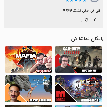
★★★★★
الی الی خیلی قشنگ💖💖💖
۰
۱
رایگان تماشا کن