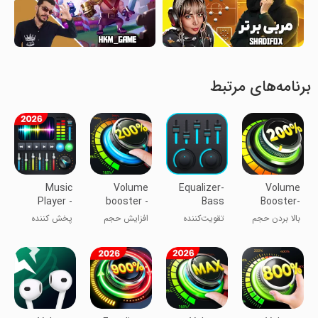
برنامه‌های مرتبط
Music
Volume
Equalizer-
Volume
Player -
booster -
Bass
Booster-
Audio
Sound
Booster,
Sound
بالا بردن حجم
تقویت‌کننده
افزایش حجم
پخش کننده
Player
Booster
Volume
Booster
صدای گوشی
باس و اکولایزر
صدای گوشی
موسیقی -
پخش کننده
صوتی