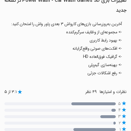
تغییرات بازی Power Wash - Car Wash Games 3D در نسخه
جدید
آخرین به‌روزرسانی بازی‌های کارواش ۳ بعدی پاور واش را امتحان کنید:
-> مجموعه‌ای از وظایف سرگرم‌کننده
-> بهبود رابط کاربری
-> افکت‌های صوتی واقع‌گرایانه
-> گرافیک فوق‌العاده HD
-> بهینه‌سازی گیم‌پلی
-> رفع اشکالات جزئی
نظرات و امتیازها
۴۹ نظر
۳.۱ از ۵
۵
۴
۳
۲
۱