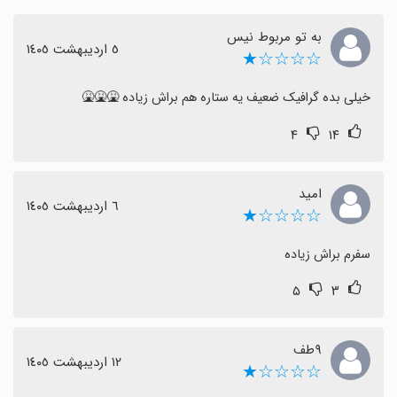
به تو مربوط نیس
٥ اردیبهشت ١٤٠٥
☆☆☆☆★
خیلی بده گرافیک ضعیف یه ستاره هم براش زیاده 🤮🤮🤮
۴
۱۴
امید
٦ اردیبهشت ١٤٠٥
☆☆☆☆★
سفرم براش زیاده
۵
۳
٩طف
١٢ اردیبهشت ١٤٠٥
☆☆☆☆★