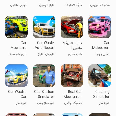
Car:
Car
Mechanic
Auto Repair
مکانیک اتوبوس
کارگاه لاستیک:
گاراژ اتومبیل:
اولین ماشین
Mechanic
Mechanic
Games
تعمیر خودرو
بازی‌های
شبیه‌ساز
تابستانی من:
Sim
مکانیک خودرو
مکانیک خودرو
مکانیک
Car
بازی تعمیرگاه
Car Wash:
Car
Makeover:
ماشین |
Auto Repair
Mechanic
ASMR
مکانیکی
Garage
Simulator
تغییر چهره
شبیه سازی
کارواش: گاراژ
بازی شبیه‌ساز
Game 3D
Games
ماشین:
تعمیر اتومبیل
مکانیک خودرو
بازی‌های
۳D
ASMR
Car Wash -
Gas Station
Real Car
Cleaning
Car
Simulator
Mechanic -
Simulator
Mechanic
Junkyard
Car Repair
Wash
شبیه‌ساز
مکانیک واقعی
شبیه‌ساز پمپ
شبیه‌ساز
Garage
Games
پاک‌سازی و
ماشین - تعمیر
بنزین: زباله‌دان
مکانیکی
شست‌وشو
خودرو