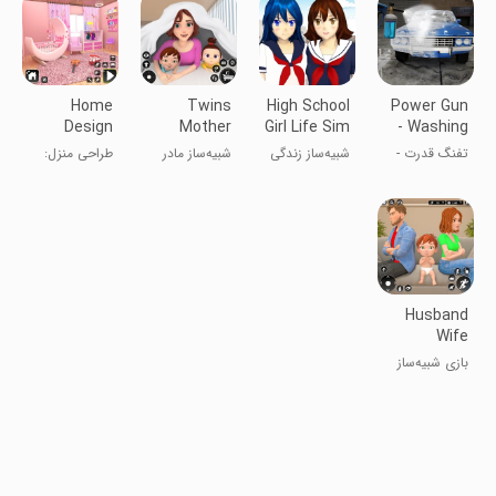
Home
Twins
High School
Power Gun
Design
Mother
Girl Life Sim
- Washing
Makeover
Simulator
3D
Simulator
تفنگ قدرت -
شبیه‌ساز زندگی
شبیه‌ساز مادر
طراحی منزل:
3D Game
Game 3D
شبیه‌ساز
دختر دبیرستانی
دوقلوها ۳D
بازی دکوراسیون
شستشو
۳D
3D
Husband
Wife
Simulator
بازی شبیه‌ساز
Game 3D
شوهر و زن 3D