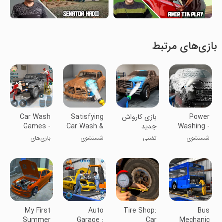
بازی‌های مرتبط
Power
بازی کارواش
Satisfying
Car Wash
Washing -
جدید
Car Wash &
Games -
Car Games
Repair
Car Wash
شستشوی
تفننی
شستشوی
بازی‌های
3D
Games
قدرت -
خودرو و تعمیر
شستشوی
بازی‌های
لذت‌بخش
ماشین -
کارواش
بازی‌های ماشین
۳D
My First
Auto
Tire Shop:
Bus
Summer
Garage :
Car
Mechanic