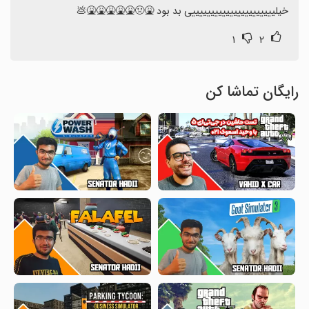
خیلییییییییییییییییییییییی بد بود 🤮🤢🤮🤮🤮🤮🤮💩
۱
۲
رایگان تماشا کن