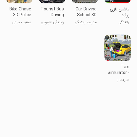
‏‏‏‏ماشین بازی
Car Driving
Tourist Bus
Bike Chase
پراید
School 3D
Driving
3D Police
Car Games
Simulator
Car Game
رانندگی
مدرسه رانندگی
رانندگی اتوبوس
تعقیب موتور
۳ بعدی
آفرود توریست
۳D: بازی‌های
ماشین پلیس
Taxi
Simulator :
Taxi
شبیه‌ساز
Games 3D
تاکسی‌رانی