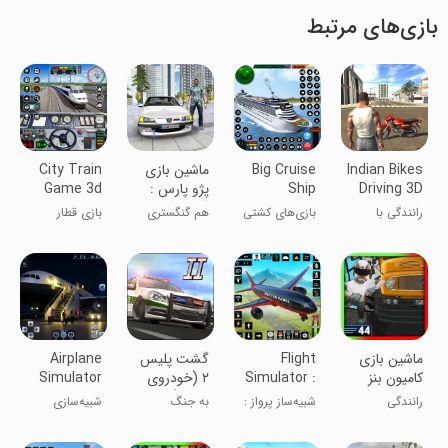
بازی‌های مرتبط
Indian Bikes
Big Cruise
ماشین بازی
City Train
Driving 3D
Ship
پژو پارس :
Game 3d
Games
گشت آزاد
Train
رانندگی با
بازی‌های کشتی
هم گنگستری
بازی قطار
games
موتورهای هندی
کروز بزرگ
هم ماشین بازی
شهری ۳ بعدی
!
‏ماشین بازی
Flight
‏‏‏‏گشت پلیس
Airplane
کامیون بنز
Simulator :
٢ (خودروی
Simulator
مایلر
Plane
پلیس)
Plane
رانندگی
شبیه‌ساز پرواز :
به جنگ
شبیه‌سازی
Games
Games
بازی‌های
خلافکاران برو!
هواپیما:
هواپیما
بازی‌های