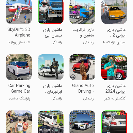
هواپیمایی
ماشین بازی
بازی ترانزیت
‏‏‏ماشین بازی
SkyDrift: 3D
ایرانی 2 :
ماشین و
نیسان ابی
Airplane
سرقت
موتور
Game
سواری آزادانه با
رانندگی
رانندگی
شبیه‌ساز پرواز با
ماشین
هواپیما
ماشین بازی
Grand Auto
‏ماشین بازی
Car Parking
ایرانی 2024
Driving -
ابرقهرمان :
Game Car
Car Game
بتمن
Simulator
گنگستر یه شهر
رانندگی
رانندگی
پارکینگ ماشین
باش !
ماشین‌های
چند سطحی
آمریکایی -
بازی‌های ماشین
3D