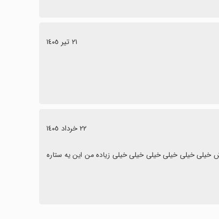
٢١ تیر ١٤٠٥
٢٢ خرداد ١٤٠٥
این بازی خیای بده واقعا که منو از بازی پرت میکنه بیرون و یه ستاره هم براش خیلی خیلی خیلی خیلی خیلی خیلی زیاده من این یه ستاره 