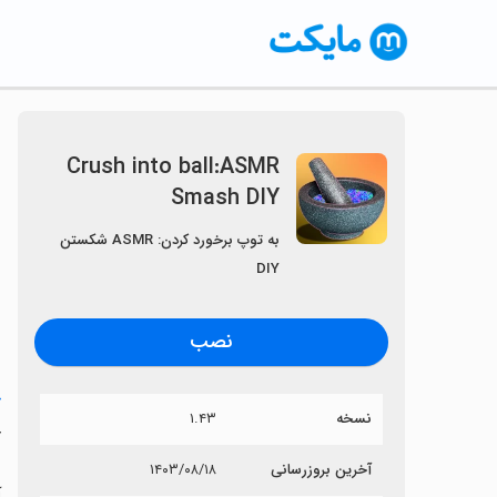
Crush into ball:ASMR
Smash DIY
به توپ برخورد کردن: ASMR شکستن
DIY
نصب
خ
نسخه
۱.۴۳
Y
آخرین بروزرسانی
۱۴۰۳/۰۸/۱۸