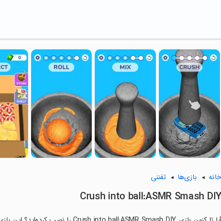
انه
بازی‌ها
تفننی
Crush into ball:ASMR Smash DI
آیا تا کنون بازی to ball:ASMR Smash DIY