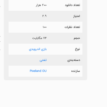
تعداد دانلود
۲۰۰ هزار
م
امتیاز
۲.۹
ب
تعداد نظرات
۱۰۰
ه
حجم
۷۴ مگابایت
ک
نوع
بازی اندرویدی
م
دسته‌بندی
تفننی
سازنده
Pixeland OU