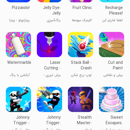
Pizzaiolo!
Jelly Dye:
Fruit Clinic
Recharge
Jelly
Please!
Games &
لطفا شارژم کن
کلینیک میوه‌ها
رنگ‌آمیزی
پیتزایولو - پیتزا
ASMR
ژله‌ای: بازی‌های
پزی
ژله و ASMR
Watermarbling
Laser
Stack Ball -
Cut and
Cutting -
Crash
Paint
Precision
Platforms
برش و نقاشی
توپ برج شکن
برش لیزری -
آبکشی با رنگ
Game
بازی دقت
Johnny
Johnny
Stealth
Sweet
Trigger -
Trigger:
Master:
Escapes:
Sniper
Action
Assassin
Build A
سوییت اسکیپ
استاد
جانی تریگر -
جانی تریگر -