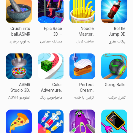
Crush into
Epic Race
Noodle
Bottle
ball:ASMR
3D –
Master:
Jump 3D
Smash DIY
Parkour
Make
پرتاب بطری
ساخت نودل
مسابقه حماسی
به توپ برخورد
Game
RAMEN!
آدمک‌ها
کردن: ASMR
شکستن DIY
ASMR
Color
Perfect
Going Balls
Studio 3D:
Adventure:
Cream:
Ultimate
Draw the
Icing Cake
کنترل حرکت
تزئین با خامه
ماجراجویی رنگ
استودیو ASMR
Relax
Path
Game
توپ‌ها
۳D: آرامش
نهایی