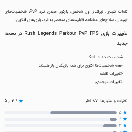
‏کلمات کلیدی: تیرانداز اول شخص، پارکور، معدن نبرد PvP، شخصیت‌های
قهرمان، سلاح‌های مختلف، قابلیت‌های منحصر به فرد، بازی‌های آنلاین.
تغییرات بازی Rush Legends Parkour PvP FPS در نسخه
جدید
شخصیت جدید: Kat
-همه شخصیت‌ها اکنون برای همه بازیکنان باز هستند
-تغییرات نقشه
-تغییرات موجودی
نظرات و امتیازها
۸۷ نظر
۳.۹ از ۵
۵
۴
۳