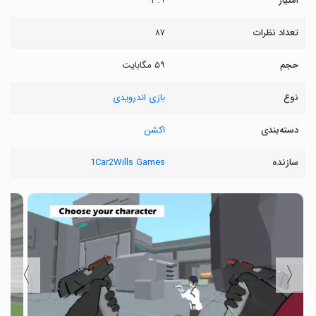
امتیاز
۳.۹
تعداد نظرات
۸۷
حجم
۵۹ مگابایت
نوع
بازی اندرویدی
دسته‌بندی
اکشن
سازنده
1Car2Wills Games
〉
〈