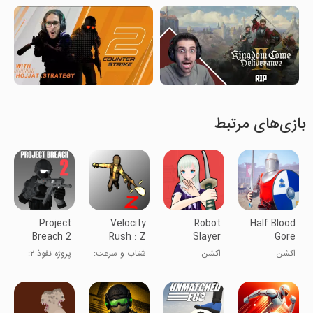
بازی‌های مرتبط
Project
Velocity
Robot
Half Blood
Breach 2
Rush : Z
Slayer
Gore
CO-OP CQB
Online
Combat
اکشن
اکشن
شتاب و سرعت:
پروژه نفوذ ۲:
FPS
PvP
Z
حالت همکاری
CQB FPS