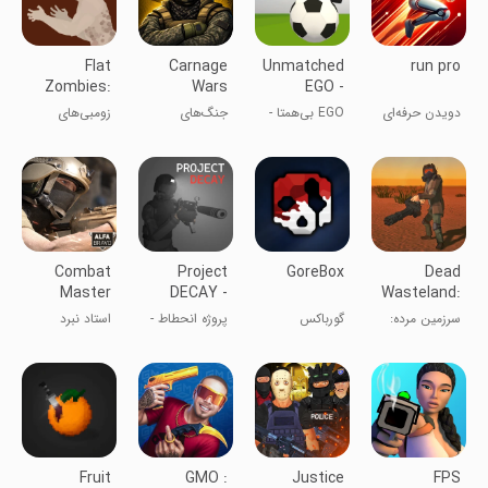
Flat
Carnage
Unmatched
run pro
Zombies:
Wars
EGO -
Defense&Cleanup
Soccer
دویدن حرفه‌ای
EGO بی‌همتا -
جنگ‌های
زومبی‌های
Action
اکشن فوتبال
وحشت
تخت: دفاع و
پاک‌سازی
Combat
Project
GoreBox
Dead
Master
DECAY -
Wasteland:
Mobile FPS
Bodycam
Survival
سرزمین مرده:
گورباکس
پروژه انحطاط -
استاد نبرد
FPS
RPG
RPG بقاء
FPS با دوربین
بدن
Fruit
GMO :
Justice
FPS