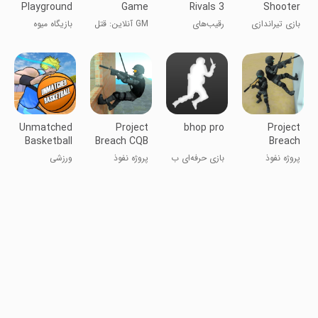
Playground
Game
Rivals 3
Shooter
Modes
Cops&Robbers
game: Miss
بازی تیراندازی
رقیب‌های
GM آنلاین: قتل
بازیگاه میوه
Online
Bullet
FPS: گلوله
عدالت ۳:
در میان ما
مفقود
پلیس و دزدان
Unmatched
Project
bhop pro
Project
Basketball
Breach CQB
Breach
2.0
FPS
Online CQB
پروژه نفوذ
بازی حرفه‌ای ب
پروژه نفوذ
ورزشی
FPS
آنلاین CQB
هاپ
CQB FPS
FPS