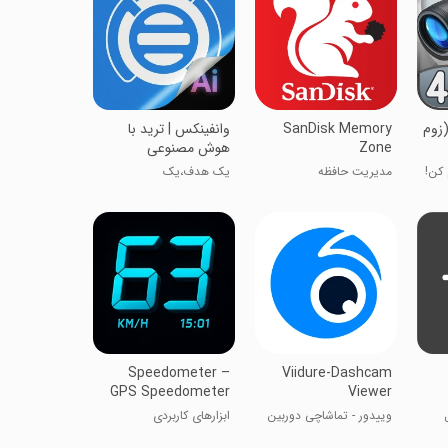
ین شکاری HD (زوم
SanDisk Memory
‏‏‏‏‏‏‏‏‏‏‏وانفینکس | ترید با
Zone
هوش مصنوعی
مدیریت حافظه
یک هدف،یک
پلتفرم،وانفینکس
Speedometer –
Viidure-Dashcam
GPS Speedometer
Viewer
وییدور - تماشاچی دوربین
ابزارهای کاربردی
داش