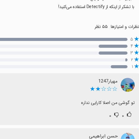
با تشکر از اینکه از Detectify استفاده می‌کنید!
ظرات و امتیازها
۵۵ نظر
۵
۴
۳
۲
۱
مهیار1247
☆☆☆★★
تو گوشی من اصلا کارایی نداره
۰
۰
حسن ابراهیمی