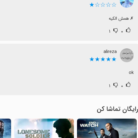
☆☆☆☆★
‏✗ همش الکیه
۱
۰
alireza
★★★★★
ok
۱
۰
ایگان تماشا کن