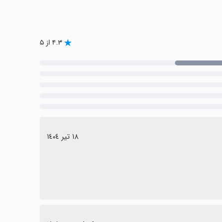
۴.۳ از ۵
١٨ تیر ١٤٠٤