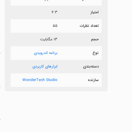
ر
امتیاز
۴.۳
د
تعداد نظرات
۵۵
حجم
۱۳ مگابایت
ع
م
نوع
برنامه اندرویدی
دسته‌بندی
ابزارهای کاربردی
‏
سازنده
WonderTech Studio
پ
‏
م
ا