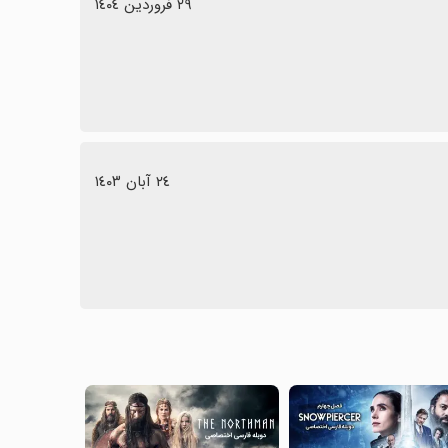
٢٩ فروردین ١٤٠٤
٢٤ آبان ١٤٠٣