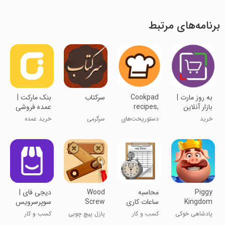
برنامه‌های مرتبط
به روز مارت |
Cookpad
سرکتاب
بنک مارکت |
بازار آنلاین
recipes,
عمده فروشی
homemade
آنلاین
خرید
دستورپخت‌های
سرگرمی
خرید عمده
food
کوک‌پد، غذای
اقلام
خانگی
سوپرمارکتی
Piggy
محاسبه
Wood
‏دیجی فای |
Kingdom
ساعات کاری
Screw
سوپرسرویس
Puzzle
فروش آنلاین
پادشاهی خوکی
کسب و کار
پازل پیچ چوبی
کسب و کار