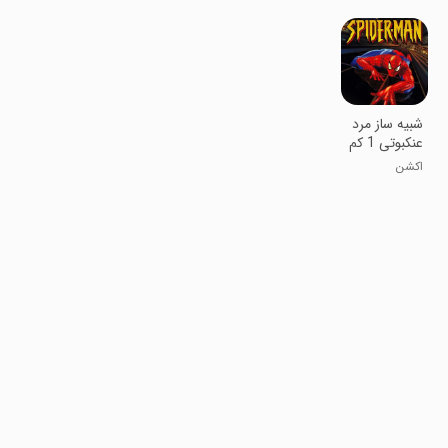
شبیه ساز مرد
عنکبوتی 1 کم
حجم
اکشن