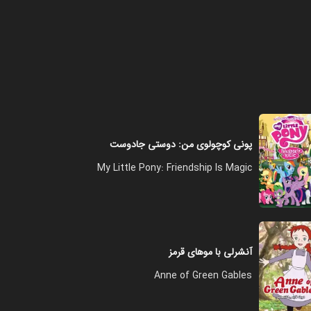
فصل ۱ - قسمت ۸ - جودی شاعر
۲۲:۰۰
فصل ۱ - قسمت ۹ - عموی عجیب
جولیا
پونی کوچولوی من: دوستی جادوست
۲۱:۰۰
My Little Pony: Friendship Is Magic
فصل ۱ - قسمت ۱۰ - روزهای سخت
۱۲:۰۰
آنشرلی با موهای قرمز
فصل ۱ - قسمت ۱۱ - یک اتفاق
Anne of Green Gables
غیرمنتظره
۲۱:۰۰