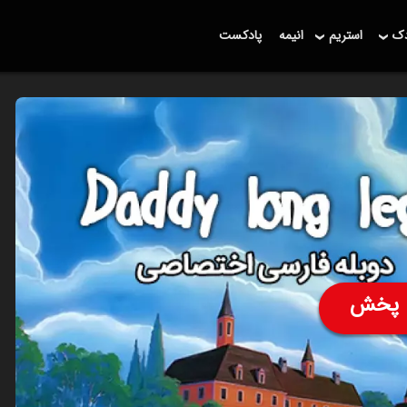
دک
استریم
انیمه
پادکست
پخش