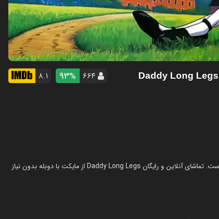
93
۸.۱
۶۶۴
%
انیمیشن بابا لنگ دراز: ملاقات در سال 1990 در ژانر انیمیشن ساخته شده است. تماشای آنلاین و رایگان Daddy Long Legs از مایکت با دوبله بدون نیاز