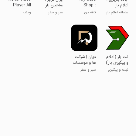
اعلام بار
Shop :
صاحبان بار
Player All
صاحبان بار
Cooking
Formats
سامانه اعلام بار
کافه من:
سیر و سفر
ویشا-
Games
سراسری
بازی‌های آشپزی
پخش‌کننده
ویدیو با همه
فرمت‌ها
‏نت بار (اعلام
‏دیان | شرکت
و پیگیری بار)
ها و موسسات
ثبت و پیگیری
سیر و سفر
انواع بار