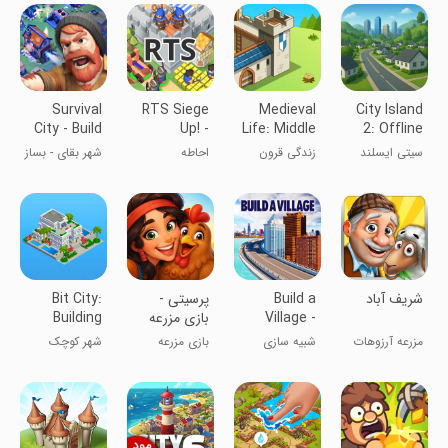
و ساز
گرمسیری
Survival
RTS Siege
Medieval
City Island
City - Build
Up! -
Life: Middle
2: Offline
& Defend
Medieval
Age Game
Builder
سیتی ایسلند
زندگی قرون
احاطه
شهر بقای - بساز
War
وسطایی
و دفاع کن
‏‏‏‏‏‏‏‏‏شریف آباد
Build a
‏‏‏‏‏‏‏پرسیتی -
Bit City:
Village -
بازی مزرعه
Building
City Town
داری و
Evolution
مزرعه آرزوهات
شبیه سازی
بازی مزرعه
شهر کوچک
شهرسازی
همین جاست!!!
شهرسازی
داری