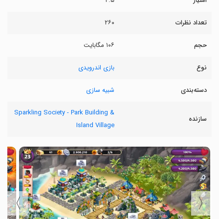
امتیاز
۴.۵
تعداد نظرات
۲۶۰
حجم
۱۰۶ مگابایت
نوع
بازی اندرویدی
دسته‌بندی
شبیه سازی
Sparkling Society - Park Building &
سازنده
Island Village
〉
〈