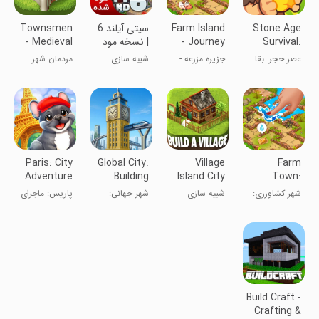
Stone Age
Farm Island
سیتی آیلند 6
Townsmen
Survival:
- Journey
| نسخه مود
- Medieval
Craft game
Story
شده
Strategy
عصر حجر: بقا
جزیره مزرعه -
شبیه سازی
مردمان شهر
داستان سفر
Paris: City
Global City:
Village
Farm
Adventure
Building
Island City
Town:
games
Simulation
Merge Cozy
شهر کشاورزی:
شبیه سازی
شهر جهانی:
پاریس: ماجرای
Village
داستان های
شهرسازی
بازی‌های ساخت
شهری
شاد شهر
سازه
Build Craft -
Crafting &