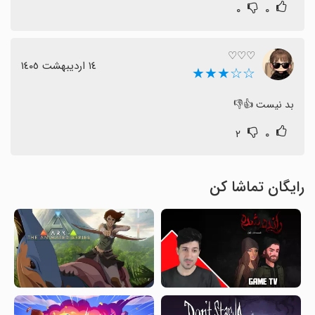
۰
۰
♡♡♡
١٤ اردیبهشت ١٤٠٥
☆☆★★★
بد نیست 👍👎
۲
۰
رایگان تماشا کن