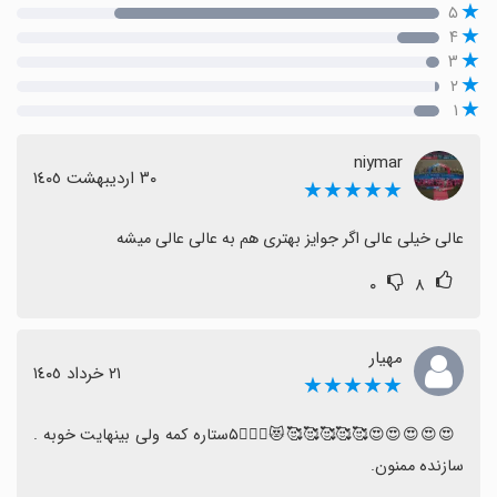
۵
۴
۳
۲
۱
niymar
٣٠ اردیبهشت ١٤٠٥
★★★★★
عالی خیلی عالی اگر جوایز بهتری هم به عالی عالی میشه
۰
۸
مهیار
٢١ خرداد ١٤٠٥
★★★★★
‏ 😍😍😍😍😍🥰🥰🥰🥰🥰😻🧍🏻‍♂️۵ستاره کمه ولی بینهایت خوبه . 
سازنده ممنون.