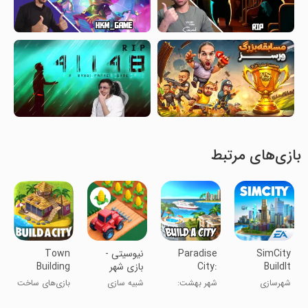
بازی‌های مرتبط
SimCity
Paradise
‏‏‏‏‏‏نیوسیتی -
Town
BuildIt
City:
بازی شهر
Building
Building
سازی و خانه
Games:
شهرسازی
شهر بهشت:
شبیه سازی
بازی‌های ساخت
Sim
سازی
Tropic Ci
شبیه‌ساز ساخت
شهر: شهر