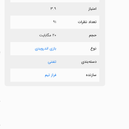
امتیاز
۳.۹
د
تعداد نظرات
۹۱
ب
حجم
۲۰ مگابایت
نوع
بازی اندرویدی
‏
دسته‌بندی
تفننی
سازنده
فراز تیم
‏
‏
‏