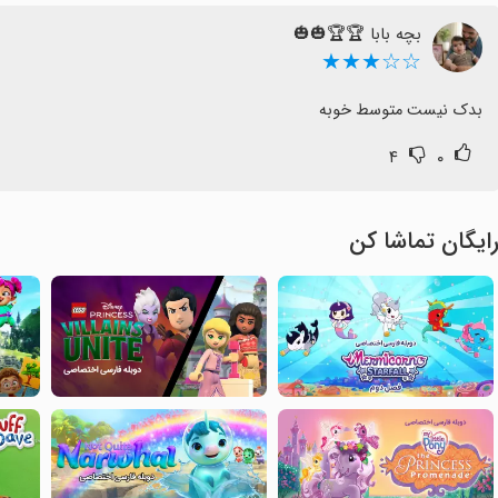
بچه بابا 🏆🏆🎃🎃
☆☆★★★
بدک نیست متوسط خوبه
۴
۰
ایگان تماشا کن