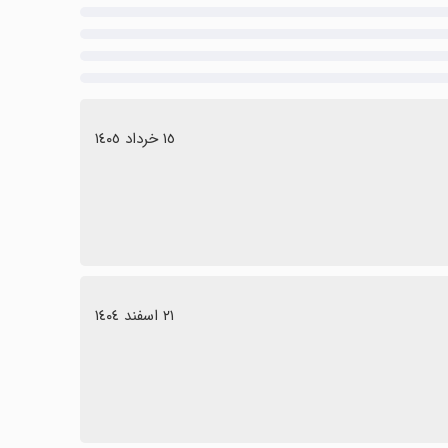
١٥ خرداد ١٤٠٥
٢١ اسفند ١٤٠٤