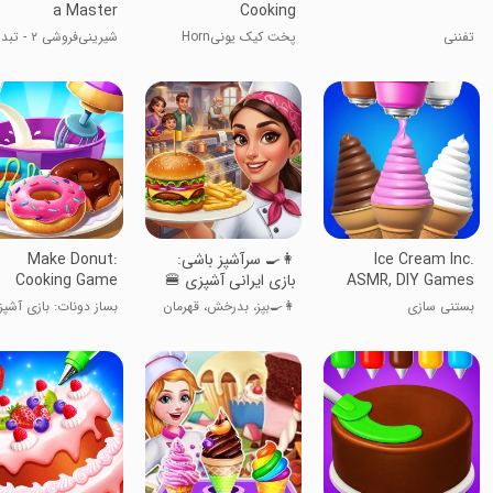
a Master
Cooking
تفننی
پخت کیک یونیHorn
شیرینی‌فروشی ۲ -
به کارشناس
Ice Cream Inc.
‏‏‏‏‏‏‏‏👩‍🍳 سرآشپز باشی:
Make Donut:
ASMR, DIY Games
بازی ایرانی آشپزی 🍔
Cooking Game
بستنی سازی
👩‍🍳بپز، بدرخش، قهرمان
بساز دونات: بازی آشپ
شو