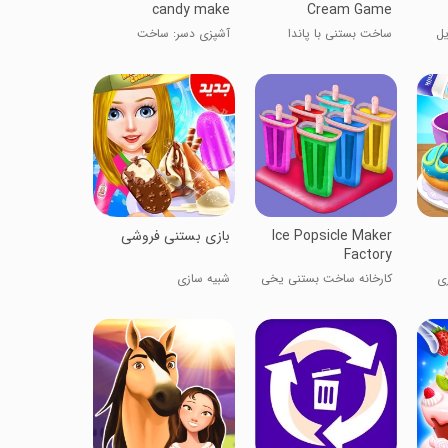
candy make
Cream Game
 تبدیل
ساخت بستنی با پاندا
آشپزی دسر: ساخت
کوچولو
آب‌نبات یخی
Ice Popsicle Maker
بازی بستنی فروشی
Factory
زی
کارخانه ساخت بستنی یخی
شبیه سازی