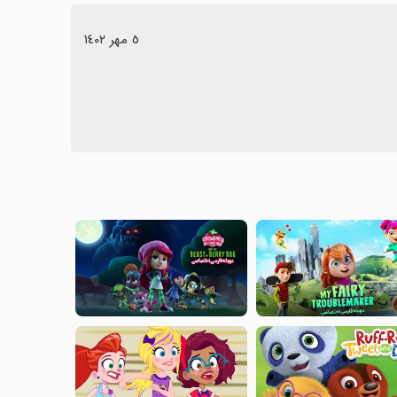
٥ مهر ١٤٠٢