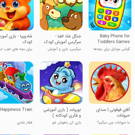
Baby Phone for
جنگل شاد الفبا -
‏‏‏‏‏‏‏‏‏‏‏شادوپیا - بازی آم
Toddlers Games
سرگرمی آموزش کودک
کودک
گوشی موبایل برای بچه‌ها
سرگرمی، بازی و آموزش
برای بچه های خوب ایر
آقای قوقولی | صدای
‏‏نورولند ( بازی آموزشی
Happiness Train
حیوانات
و فکری کودکانه )
ما حیوانات چی میگیم؟
بازی کن باهوش شو
قطار شادی