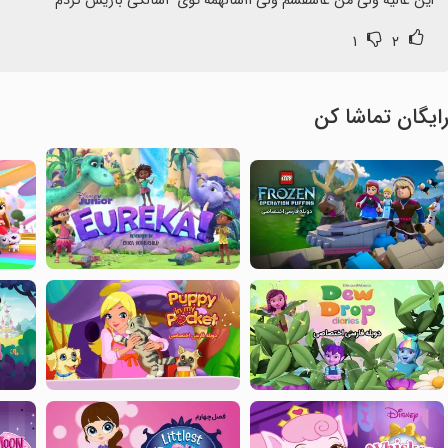
این عالیه ولی من عاشقشم ولی ۱۱سالهمه توی ۴سالگی بازیش کردم
۱
۲
ایگان تماشا کن