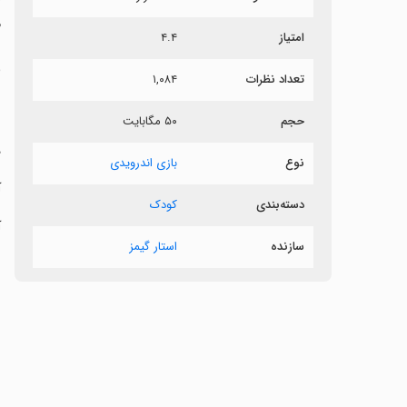
م
امتیاز
۴.۴
ب
تعداد نظرات
۱,۰۸۴
ب
حجم
۵۰ مگابایت
‏
نوع
بازی اندرویدی
‏
دسته‌بندی
کودک
‏
سازنده
استار گیمز