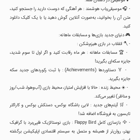
🎵 موسیقی در دستان شما:
- 🎧 موسیقی‌یاب هوشمند : هر آهنگی که دوست دارید را جستجو کنید،
متن آن را بخوانید، به‌صورت آنلاین گوش دهید یا با یک کلیک دانلود
کنید.
🎮 دنیای جدید بازی‌ها و مسابقات ماهانه:
- 🪓 انقلاب در بازی هیزم‌شکن :
- 🏆 مسابقات ماهانه : هر ماه رقابت کنید و اگر اول تا سوم شدید،
جایزه سکه‌ای بگیرید!
- 🏅 دستاوردها (Achievements) : با ثبت رکوردهای جدید سکه
جایزه بگیرید.
- ☀️ محیط زنده : حالا با افزایش امتیاز، محیط بازی (آب‌وهوا، شب/روز
و مناظر) تغییر می‌کند.
- 🛒 آیتم‌های جدید : لابی باشگاه بوکس، دستکش بوکس و کاراکتر
تایسون به فروشگاه اضافه شد!
- 🦅 بازسازی کامل Flappy Bird : بازی نوستالژیک فلپی‌برد با گرافیک
بهتر، روان‌تر از همیشه و متصل به سیستم اقتصادی اپلیکیشن برگشته