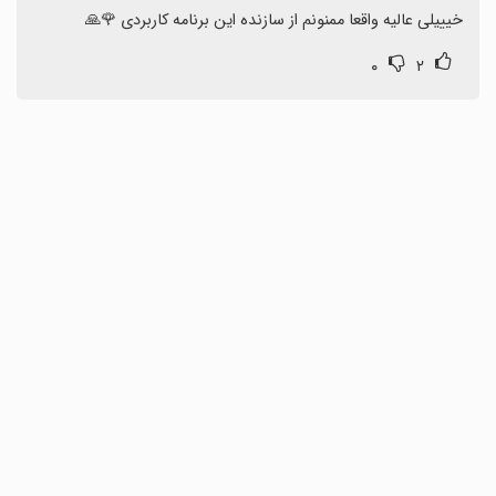
خیییلی عالیه واقعا ممنونم از سازنده این برنامه کاربردی 🌹🙏
۰
۲