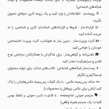
کوچک (بایولینک) بسازید؛ با کاور جذاب، لیست محصولات و لینک
شبکه‌های اجتماعی!
- 📄 رزومه‌ساز : اطلاعاتتان را وارد کنید و یک رزومه کاری حرفه‌ای تحویل
بگیرید.
- 🤝 قراردادساز : فرم‌ها و قراردادهای استاندارد کاری و شخصی را به
سرعت آماده کنید.
- 🪪 کارت ویزیت‌ساز : بدون نیاز به فتوشاپ، کارت ویزیت اختصاصی
خودتان را طراحی کنید.
- 🎓 تقدیرنامه و گواهی‌ساز : برای شاگردان یا همکارانتان به‌راحتی لوح
تقدیر و سرتیفیکیت صادر کنید.
- 📱 پست‌ساز شبکه‌های اجتماعی : قالب‌های جذاب برای تولید محتوای
اینستاگرام و تلگرام.
- ✂️ حذف پس‌زمینه عکس : با یک کلیک، پس‌زمینه عکس‌هایتان را پاک
کنید (عالی برای عکس پروفایل یا محصولات).
- 🗣️ مترجم صوتی تمام‌صفحه : با قابلیت تایپ صوتی و تلفظ بومی
کلمات؛ یک مترجم همراه واقعی!