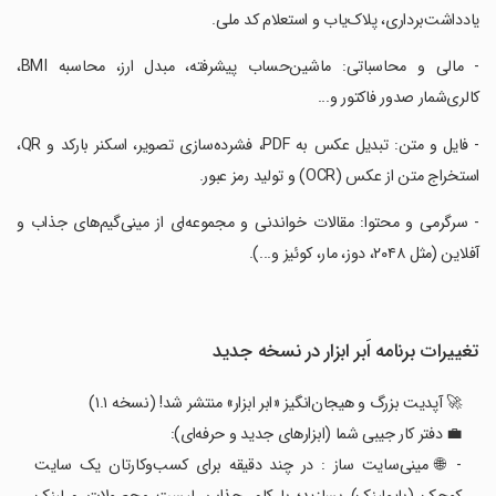
یادداشت‌برداری، پلاک‌یاب و استعلام کد ملی.
‏- مالی و محاسباتی: ماشین‌حساب پیشرفته، مبدل ارز، محاسبه BMI،
کالری‌شمار صدور فاکتور و...
‏- فایل و متن: تبدیل عکس به PDF، فشرده‌سازی تصویر، اسکنر بارکد و QR،
استخراج متن از عکس (OCR) و تولید رمز عبور.
‏- سرگرمی و محتوا: مقالات خواندنی و مجموعه‌ای از مینی‌گیم‌های جذاب و
آفلاین (مثل ۲۰۴۸، دوز، مار، کوئیز و...).
تغییرات برنامه ‏‏‏‏‏اَبر ابزار در نسخه جدید
🚀 آپدیت بزرگ و هیجان‌انگیز «ابر ابزار» منتشر شد! (نسخه ۱.۱)
💼 دفتر کار جیبی شما (ابزارهای جدید و حرفه‌ای):
- 🌐 مینی‌سایت ساز : در چند دقیقه برای کسب‌وکارتان یک سایت