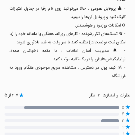
است.
- 👤 پروفایل عمومی : حالا می‌توانید روی نام رقبا در جدول امتیازات
کلیک کنید و پروفایل آن‌ها را ببینید.
⚙️ امکانات روزمره و هوشمندتر:
- 🔄 تسک‌های تکرارشونده : کارهای روزانه، هفتگی یا ماهانه خود را (با
امکان ثبت توضیحات) تنظیم کنید تا سر وقت به شما یادآوری شوند.
- 🔔 مدیریت آسان اعلانات : با دکمه «خواندن همه»،
نوتیفیکیشن‌هایتان را در یک ثانیه مرتب کنید.
- 💰 کیف پول در دسترس : مشاهده سریع موجودی هنگام ورود به
فروشگاه.
نظرات و امتیازها
۱۲ نظر
۴.۷ از ۵
۵
۴
۳
۲
۱