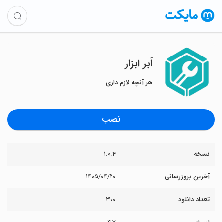
‏‏‏‏‏اَبر ابزار
هر آنچه لازم داری
نصب
نسخه
۱.۰.۴
آخرین بروزرسانی
۱۴۰۵/۰۴/۲۰
تعداد دانلود
۳۰۰