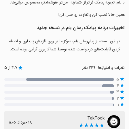
‏‏با یام، تجربه پیامک فراتر از انتظارته. امن‌تر، هوشمندتر، مخصوص ایرانی‌ها.
‏‏همین حالا نصب کن و تفاوت رو حس کن!
تغییرات برنامه ‏‏‏‏‏‏‏پیامک رسان یام در نسخه جدید
در این نسخه از پیام‌رسان یام، تمرکز ما بر روی افزایش پایداری و اضافه
کردن قابلیت‌های درخواست شده توسط شما کاربران گرامی بوده است.
نظرات و امتیازها
۲۴۹ نظر
۴.۷ از ۵
۵
۴
۳
۲
۱
TakTook
١٨ خرداد ١٤٠٥
★★★★★