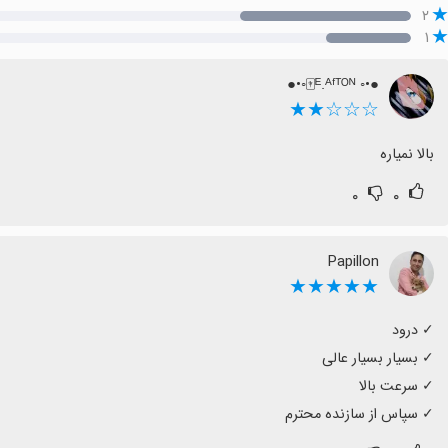
۲
۱
●•◦ ᴱ.ᴬᶠᵀᴼᴺ🀄◦•●
☆☆☆★★
بالا نمیاره
۰
۰
Papillon
★★★★★
‏✓ سپاس از سازنده محترم