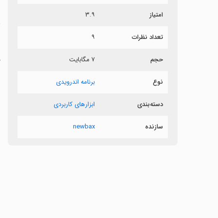
امتیاز
۳.۹
د
تعداد نظرات
۹
ب
ف
حجم
۷ مگابایت
‏
نوع
برنامه اندرویدی
‏
دسته‌بندی
ابزارهای کاربردی
‏
سازنده
newbax
‏
‏
‏
‏