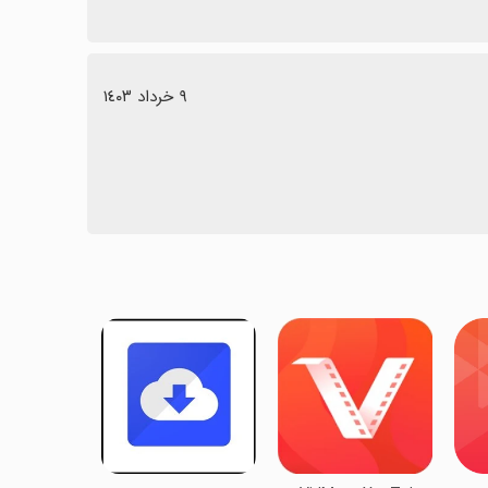
٩ خرداد ١٤٠٣