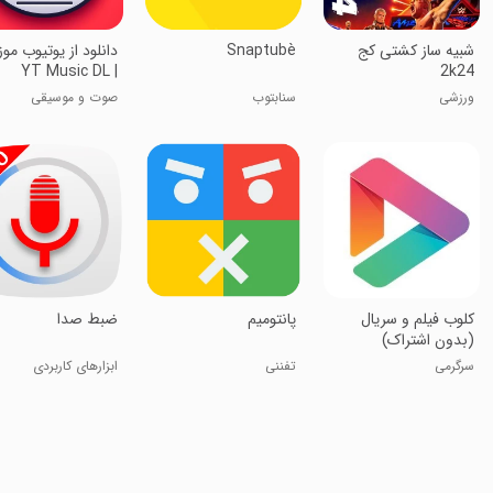
‏شبیه ساز کشتی کج
Snaptubè
دانلود از یوتیوب مو
| YT Music DL
2k24
ورزشی
سنابتوب
صوت و موسیقی
کلوب فیلم و سریال
پانتومیم
ضبط صدا
(بدون اشتراک)
سرگرمی
تفننی
ابزارهای کاربردی