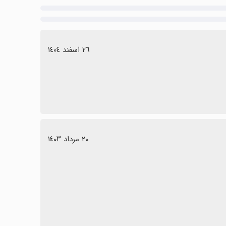
٢٦ اسفند ١٤٠٤
٢٠ مرداد ١٤٠٣