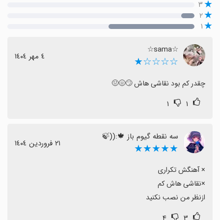
۳
۲
۱
☆sama☆
٤ مهر ١٤٠٤
☆☆☆☆★
چقدر کم بود نقاشی هاش 🙄😑😐
۱
۱
سه نقطه گیوم باز 🍁:‌((🍃
٢١ فروردین ١٤٠٤
★★★★★
ازنظر من نصب نکنید
۴
۳