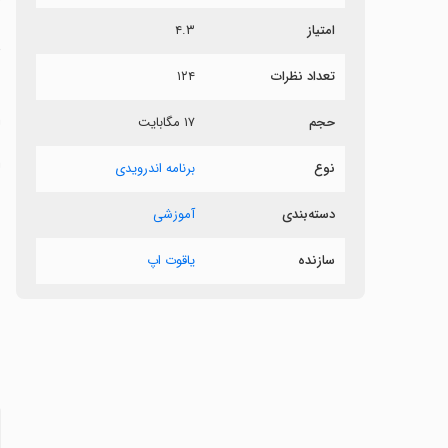
امتیاز
۴.۳
د
تعداد نظرات
۱۲۴
س
حجم
۱۷ مگابایت
ل
‏
نوع
برنامه اندرویدی
دسته‌بندی
آموزشی
ن
سازنده
یاقوت اپ