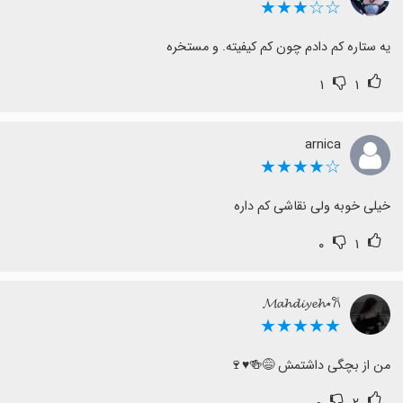
☆☆★★★
یه ستاره کم دادم چون کم کیفیته. و مستخره
۱
۱
arnica
☆★★★★
خیلی خوبه ولی نقاشی کم داره
۰
۱
𝓜𝓪𝓱𝓭𝓲𝔂𝓮𝓱⋆𐙚
★★★★★
من از بچگی داشتمش 😅🍻♥️🍷