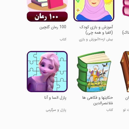
‏‏آموزش و بازی کودک
100 رمان گلچین
ناک)
(الفبا و همه چی)
بیش از۲۰۰آموزش و بازی
کتاب
ان
حکایتها و فکاهی ها
پازل السا و آنا
مُلانصرالدین
 تو
کتاب
پازل و سرگرمی