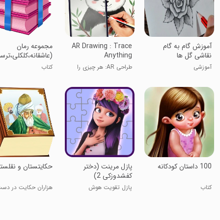
آموزش گام به گام
AR Drawing : Trace
مجموعه رمان
نقاشی گل ها
Anything
(عاشقانه،کلکلی،ترس
آموزشی
طراحی AR: هر چیزی را
کتاب
ردیابی کن
100 داستان کودکانه
پازل مرینت (دختر
حکایتستان و نقلست
کفشدوزکی 2)
کتاب
پازل تقویت هوش
هزاران حکایت در دست