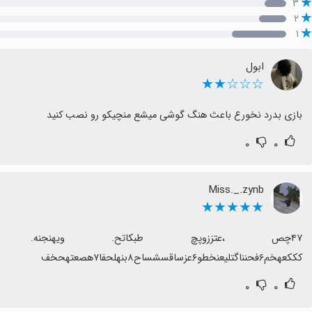
۳
۲
۱
ابول
☆☆☆★★
بازی بدرد نخورع باعث هنگ گوشی میشع منچیکو رو نصب کنید
۰
۰
Miss._.zynb
★★★★★
کککعهخم۶فحنناگتلیعنخطو۶عزساقسشساح۸بنهلحفا۷هصعتهحخف
۰
۰