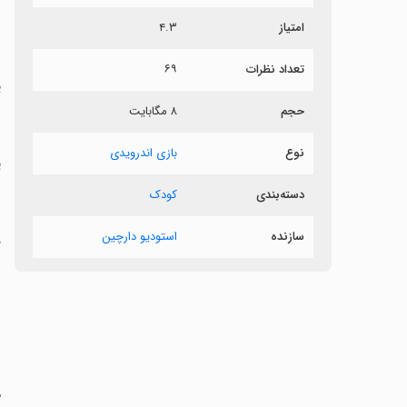
امتیاز
۴.۳
د
تعداد نظرات
۶۹
ی
حجم
۸ مگابایت
نوع
بازی اندرویدی
‏
دسته‌بندی
کودک
سازنده
استودیو دارچین
‏
‏
‏