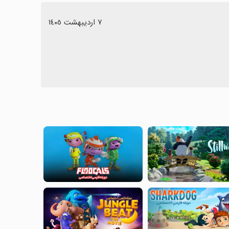
٧ اردیبهشت ١٤٠٥