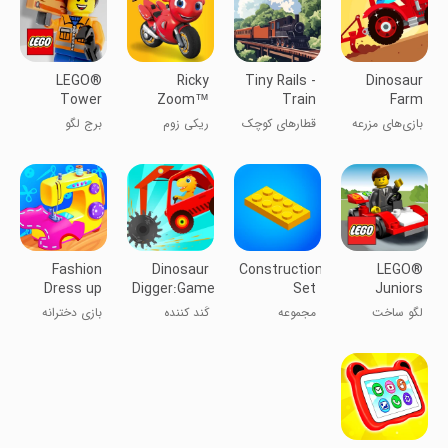
LEGO®
Ricky
Tiny Rails -
Dinosaur
Tower
Zoom™
Train
Farm
Tycoon
Games for
بازی‌های مزرعه
قطارهای کوچک
ریکی زوم
برج لگو
2026
kids
دایناسور برای
کودکان
Fashion
Dinosaur
Construction
LEGO®
Dress up
Digger:Games
Set
Juniors
girls games
for kids
Create &
لگو ساخت
مجموعه
کَند کننده
بازی دخترانه
Cruise
کشتی تفریحی
خانه‌سازی
دایناسور: بازی
خیاطی لباس
برای کودکان