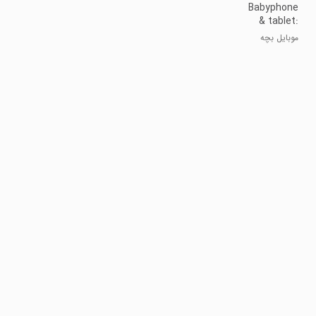
Babyphone
& tablet:
baby
موبایل بچه
games
کوچولو