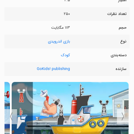
امتیاز
۴.۵
تعداد نظرات
۲۵۰
حجم
۱۱۳ مگابایت
نوع
بازی اندرویدی
دسته‌بندی
کودک
سازنده
GoKids! publishing
〉
〈