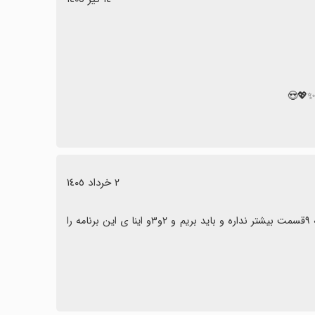
٢ خرداد ١٤٠٥
این برنامه عالی بود و بدون نت هم هست ولی یک مشکلی که داره اینه که ۹قسمت بیشتر نداره و باید بریم و ۲و۳و اینا ی این برنامه را 