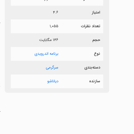
ش
امتیاز
۴.۶
چ
تعداد نظرات
۱,۰۵۵
‏
حجم
۱۴۶ مگابایت
‏
نوع
برنامه اندرویدی
‏
دسته‌بندی
سرگرمی
‏
سازنده
دیاناشو
‏
‏
‏
ا