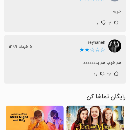
خوبه
۰
۳
reyhaneh
٥ خرداد ١٣٩٩
☆☆☆★★
هم خوب هم بددددددد
۱۰
۱۳
رایگان تماشا کن