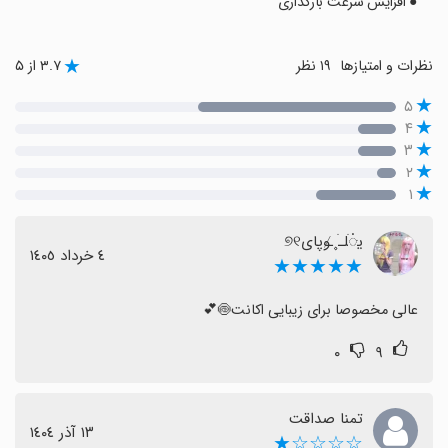
● افزایش سرعت بارگذاری
نظرات و امتیازها
۱۹ نظر
۳.۷ از ۵
۵
۴
۳
۲
۱
یּꩌׄلـׄ ۪۪ـ̸وپای୭୧
٤ خرداد ١٤٠٥
★★★★★
عالی مخصوصا برای زیبایی اکانت🍥💕
۰
۹
تمنا صداقت
١٣ آذر ١٤٠٤
☆☆☆☆★