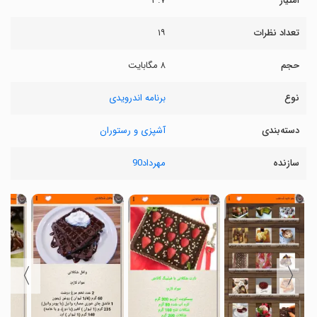
امتیاز
۳.۷
تعداد نظرات
۱۹
حجم
۸ مگابایت
نوع
برنامه اندرویدی
دسته‌بندی
آشپزی و رستوران
سازنده
مهرداد90
〉
〈