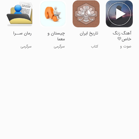
آهنگ زنگ
تاریخ ایران
چیستان و
رمان ســرا
خاص💛
معما
صوت و
کتاب
سرگرمی
سرگرمی
موسیقی