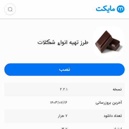
طرز تهیه انوا؏ شڪلات
نصب
نسخه
۲.۲.۱
آخرین بروزرسانی
۱۴۰۳/۰۷/۱۶
تعداد دانلود
۷ هزار