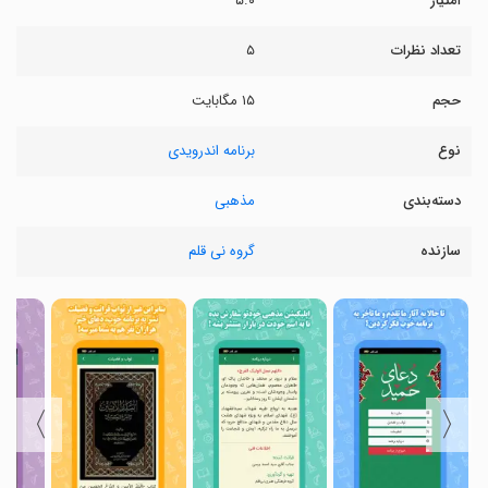
امتیاز
۵.۰
تعداد نظرات
۵
حجم
۱۵ مگابایت
نوع
برنامه اندرویدی
دسته‌بندی
مذهبی
سازنده
گروه نی قلم
〉
〈