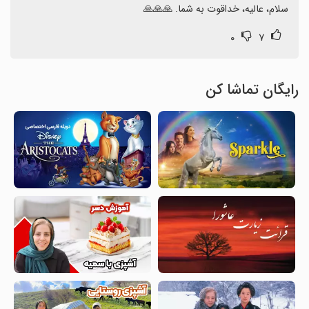
سلام، عالیه، خداقوت به شما. 🙏🙏🙏
۰
۷
رایگان تماشا کن