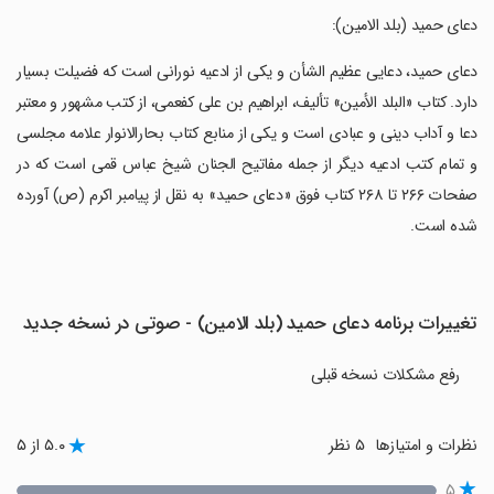
‏دعای حمید (بلد الامین):
‏دعای حمید، دعایى عظیم الشأن و یکی از ادعیه نورانی است که فضیلت بسیار
دارد. کتاب «البلد الأمین» تألیف، ابراهیم بن علی کفعمی، از کتب مشهور و معتبر
دعا و آداب دینی و عبادی است و یکی از منابع کتاب بحارالانوار علامه مجلسی
و تمام کتب ادعیه دیگر از جمله مفاتیح الجنان شیخ عباس قمی است که در
صفحات ۲۶۶ تا ۲۶۸ کتاب فوق «دعای حمید» به نقل از پیامبر اکرم (ص) آورده
شده است.
تغییرات برنامه دعای حمید (بلد الامین) - صوتی در نسخه جدید
رفع مشکلات نسخه قبلی
نظرات و امتیازها
۵ نظر
۵.۰ از ۵
۵