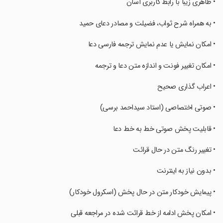
‏• ظاهری زیبا با رابط کاربری آسان
‏• به همراه شرح ثواب، فضیلت و مصادر دعای حمید
‏• امکان نمایش یا عدم نمایش ترجمه فارسی دعا
‏• امکان تغییر فونت و اندازه متن دعا و ترجمه
‏• اعراب گذاری صحیح
‏• صوتی اختصاصی (استاد سیداحمد برسی)
‏• قابلیت پخش صوتی خط به خط دعا
‏• تغییر رنگ متن در حال قرائت
‏• بدون نیاز به اینترنت
‏• پیمایش خودکار متن در حال پخش (اسکرول خودکار)
‏• امکان پخش ادامه از خط قرائت شده در مراجعه قبلی