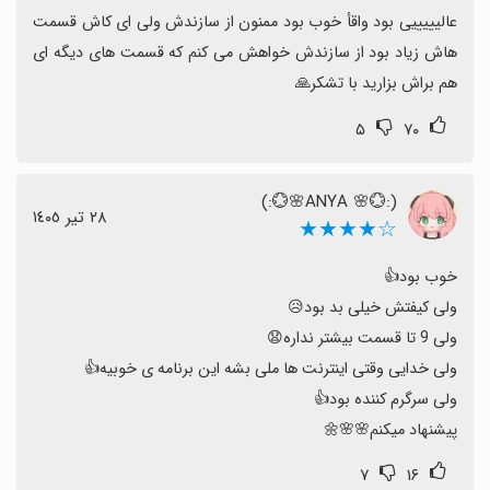
عالیییییی بود واقأ خوب بود ممنون از سازندش ولی ای کاش قسمت 
هاش زیاد بود از سازندش خواهش می کنم که قسمت های دیگه ای 
هم براش بزارید با تشکر🙏
۵
۷۰
(:💮🌸 ANYA🌸💮:)
٢٨ تیر ١٤٠٥
☆★★★★
پیشنهاد میکنم🌸🌸🌼
۷
۱۶