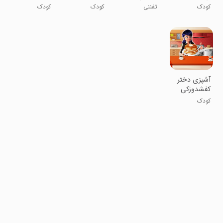
نگهبان
های نگهبان
کودک
تفننی
کودک
کودک
آشپزی دختر
کفشدوزکی
کودک