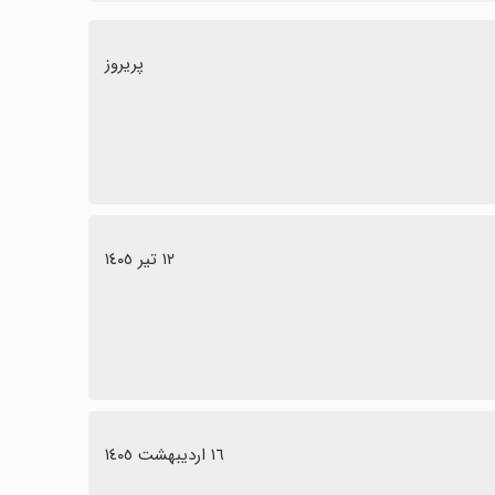
پریروز
١٢ تیر ١٤٠٥
١٦ اردیبهشت ١٤٠٥