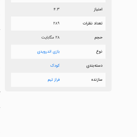
امتیاز
۴.۳
د
تعداد نظرات
۲۸۹
د
حجم
۲۸ مگابایت
نوع
بازی اندرویدی
‏
دسته‌بندی
کودک
‏
سازنده
فراز تیم
‏
‏
‏