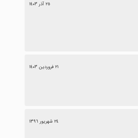
٢٥ آذر ١٤٠٣
٢١ فروردین ١٤٠٣
٢٤ شهریور ١٣٩٦