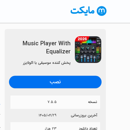
Music Player With
Equalizer
〈
پخش کننده موسیقی با اکولایزر
نصب
نسخه
۷.۵.۵
خ
r
آخرین بروزرسانی
۱۴۰۵/۰۴/۲۹
تعداد دانلود
۲۳ هزار