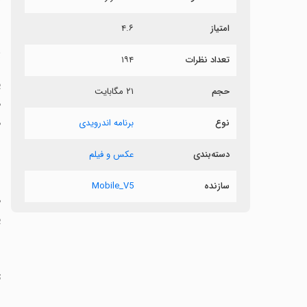
ر
امتیاز
۴.۶
پ
تعداد نظرات
۱۹۴
پ
حجم
۲۱ مگابایت
م
م
نوع
برنامه اندرویدی
دسته‌بندی
عکس و فیلم
سازنده
Mobile_V5
م
پ
‏