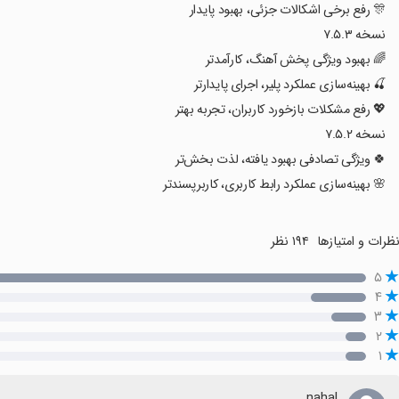
🎊 رفع برخی اشکالات جزئی، بهبود پایدار
نسخه ۷.۵.۳
🌈 بهبود ویژگی پخش آهنگ، کارآمدتر
🍒 بهینه‌سازی عملکرد پلیر، اجرای پایدارتر
💖 رفع مشکلات بازخورد کاربران، تجربه بهتر
نسخه ۷.۵.۲
🍀 ویژگی تصادفی بهبود یافته، لذت بخش‌تر
🌸 بهینه‌سازی عملکرد رابط کاربری، کاربرپسندتر
ظرات و امتیازها
۱۹۴ نظر
۵
۴
۳
۲
۱
nahal