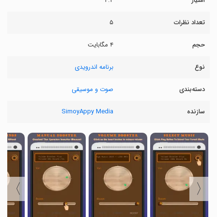
امتیاز
۴.۲
تعداد نظرات
۵
حجم
۴ مگابایت
نوع
برنامه اندرویدی
دسته‌بندی
صوت و موسیقی
سازنده
SimoyAppy Media
〉
〈