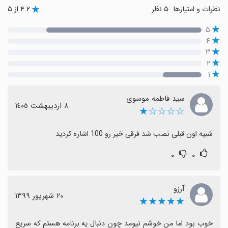
نظرات و امتیازها
۵ نظر
۴.۲ از ۵
۵
۴
۳
۲
۱
سید فاطمه موسوی
٨ اردیبهشت ١٤٠٥
☆☆☆☆★
شبیه اون قبلی نصب شد فرقی خیر رو 100 اشاره کردید
۰
۰
آرزو
٢٠ شهریور ١٣٩٩
★★★★★
خوب بود اما من خوشم نیومد چون دنبال یه برنامه هستم که سریع 