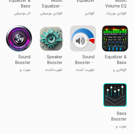
Equalizer &
Music
Equalizer
Music
Bass
Equalizer -
Volume EQ
Booster,Music
Bass
- Equalizer
اکولایزر موزیک
اکولایزر
اکولایزر موسیقی
اثر موسیقی
Booster
- تقویت‌کننده
اکولایزر صوتی
بیس
Sound
Speaker
Sound
Equalizer &
Booster
Booster
Booster・
Bass
Plus
Plus
Increase
Booster
اکوالایزر و
تقویت کننده
تقویت‌کننده
صوت و
Volume
تقویت‌کننده
صدا・افزایش
صدای حرفه‌ای
موسیقی
بیس
حجم
Bass
Booster
Plus
صوت و
موسیقی