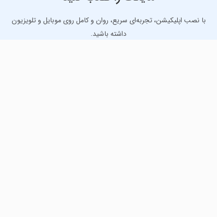
با نصب اپلیکیشن، تجربه‌ای سریع، روان و کامل روی موبایل و تلویزیون
داشته باشید.
دانلود نسخه موبایل
دانلود نسخه تلویزیون TV
لذت دانلود جدیدترین بازی‌ها و بهترین برنامه‌های اندروید از
مایکت!
دانلود جدیدترین بازی‌های اندروید برای اوقات فراغت و دریافت
بهترین برنامه‌های کاربردی برای انجام انواع فعالیت‌های روزانه. لینک
مستقیم، رایگان و سریع، تست شده و امن با نصب خودکار دیتا‍.