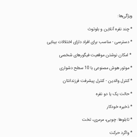
‏ویژگی‌ها:
‏* چند نفره آنلاین و بلوتوث
‏* دسترسی - مناسب برای افراد دارای اختلالات بینایی
‏ * امکان نوشتن موقعیت فیگورهای شخصی
‏* موتور هوش مصنوعی با 10 سطح دشواری
‏* کنترل والدین - کنترل پیشرفت فرزندانتان
‏* حالت یک یا دو نفره
‏* ذخیره خودکار
‏* تابلوها: چوبی، مرمری، تخت
‏* واگرد حرکت