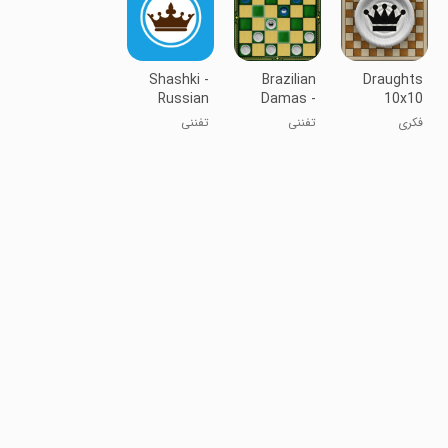
Shashki -
Brazilian
Draughts
Russian
Damas -
10x10
checkers
Online
فکری
تفننی
تفننی