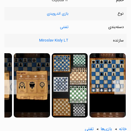
حجم
۱۴ مگابایت
نوع
بازی اندرویدی
دسته‌بندی
تفننی
سازنده
Miroslav Kisly LT
〉
〈
خانه
بازی‌ها
تفننی