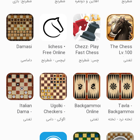
شطرنج
آفلاین و دونفره
شطرنج
شطرنج: بازی
بازی کنید!
کن و یاد بگیر
Damasi
lichess •
Chezz: Play
The Chess
Free Online
Fast Chess
Lv.100
Chess
(plus
تفننی
چس: شطرنج
لیچس - شطرنج
داماسی
Online)
سریع بازی کن
آنلاین
Italian
Ugolki -
Backgammon
Tavla -
Dama -
Checkers -
Online
Backgammon
Online
Dama
تخته نرد - تخته
تفننی
اگوکی - دامی
تفننی
بازی