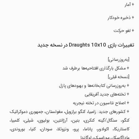
‏+ آمار
‏+ ذخیره خودکار
‏+ لغو حرکت
تغییرات بازی Draughts 10x10 در نسخه جدید
[به‌روزرسانی]
+ مشکل بارگذاری افتتاحیه‌ها برطرف شد
[نسخه قبلی]
+ به‌روزرسانی کتابخانه‌ها و بهبودهای پازل
+ تخته‌های جدید آفریقایی
+ اصلاح نتاسیون در تخته نیجریه
+ کشورهای جدید: زامبیا، کنگو برازویل، مغولستان، جمهوری دموکراتیک
کنگو، سنگال/گینه کنکری، بنین، آرژانتین، بولیوی، شیلی، کلمبیا،
کاستاریکا، اکوادور، پاناما، پرو، ونزوئلا، سودان، کنیا، بوروندی،
ماداگاسکار، موزامبیک، اوگاندا