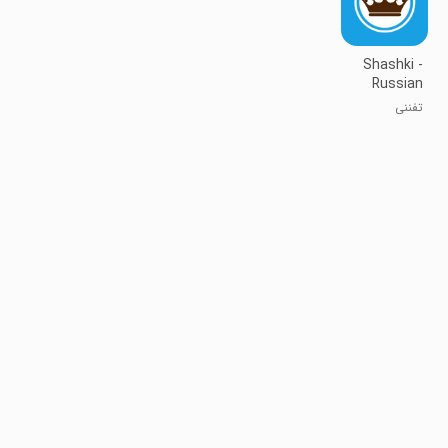
Shashki -
Russian
checkers
تفننی