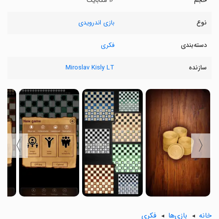
حجم
۱۶ مگابایت
نوع
بازی اندرویدی
دسته‌بندی
فکری
سازنده
Miroslav Kisly LT
〉
〈
خانه
بازی‌ها
فکری