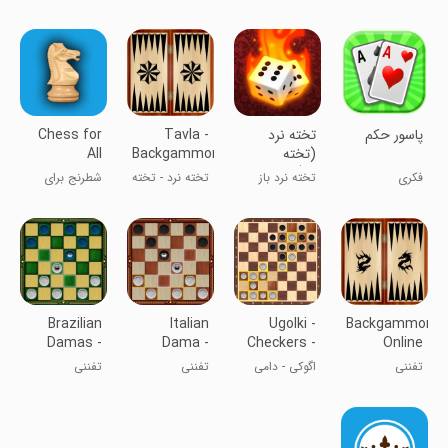
شلم بزن
کن!
حکمران شو!
پاسور حکم
‏‏‏تخته نرد
Tavla -
Chess for
(تخته
Backgammon
All
باز)جایزه
فکری
تخته نرد باز
تخته نرد - تخته
شطرنج برای
نقدی
شو!
بازی
همه
Brazilian
Italian
Ugolki -
Backgammon
Damas -
Dama -
Checkers -
Online
Online
Online
Dama
تفننی
اگوکی - دامی
تفننی
تفننی