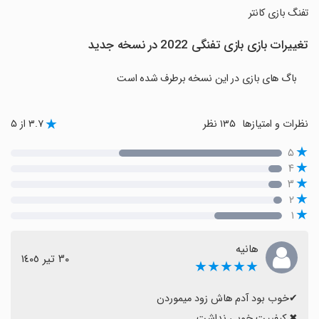
تفنگ بازی کانتر
تغییرات بازی ‏بازی تفنگی 2022 در نسخه جدید
باگ های بازی در این نسخه برطرف شده است
نظرات و امتیازها
۱۳۵ نظر
۳.۷ از ۵
۵
۴
۳
۲
۱
هانیه
٣٠ تیر ١٤٠٥
★★★★★
✖ کیفییت خوبی نداشت