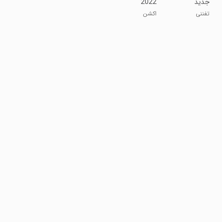
جدید
2022
تفننی
اکشن