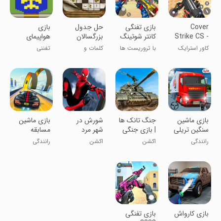
Cover
بازی تفنگی
‏حل جدول
بازی
Strike CS -
کانتر شوتینگ
بزرگسالان
هواپیمای
Gun Games
آتاری
کاور استرایک
با تروریست ها
کلمات و
تفننی
مبارزه کن
دانستنی‌ها
بازی ماشین
جنگ تانک ها
شورش در
بازی ماشین
سنگین تریلی
| بازی جنگی
شهر مرد
مسابقه
تفنگی
عنکبوتی
رانندگی
اکشن
اکشن
رانندگی
بازی کارواش
بازی تفنگی