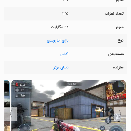
امتیاز
۳.۷
تعداد نظرات
۱۳۵
حجم
۴۸ مگابایت
نوع
بازی اندرویدی
دسته‌بندی
اکشن
سازنده
دنیای برتر
〉
〈