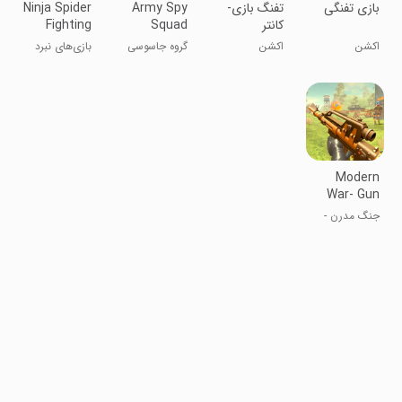
بازی تفنگی
تفنگ بازی-
Army Spy
Ninja Spider
کانتر
Squad
Fighting
Games 3D
Battlefield
اکشن
اکشن
گروه جاسوسی
بازی‌های نبرد
Ops
ارتش: عملیات
نینجا و عنکبوت
میدان جنگ
۳D
Modern
War- Gun
Shooting
جنگ مدرن -
Game
بازی تیراندازی