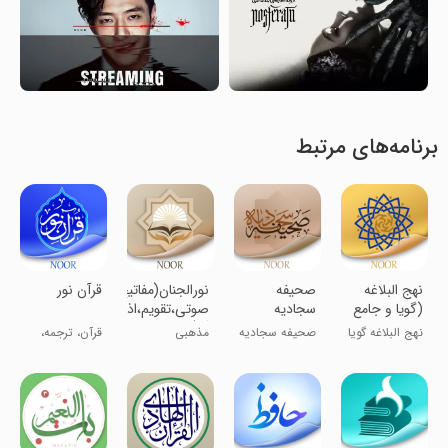
برنامه‌های مرتبط
‏نهج البلاغه
‏‏صحیفه
‏‏نورالجنان(مفاتیح
‏‏قرآن نور
(گویا و جامع
سجادیه
صوتی،تقویم،اذان
شروح و
گو)
نهج البلاغه گویا
صحیفه سجادیه
مذهبی
قرآن، ترجمه،
ترجمه)
و کامل
گویا و کامل
تفسیر، صوت