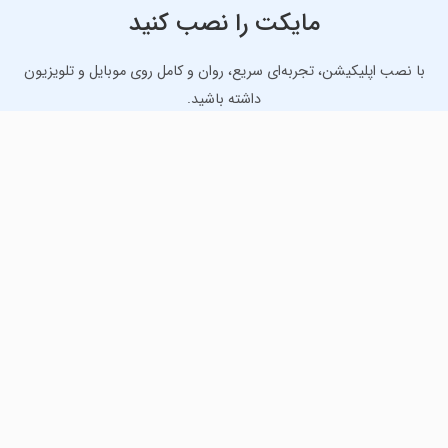
مایکت را نصب کنید
با نصب اپلیکیشن، تجربه‌ای سریع، روان و کامل روی موبایل و تلویزیون
داشته باشید.
دانلود نسخه موبایل
دانلود نسخه تلویزیون TV
لذت دانلود جدیدترین بازی‌ها و بهترین برنامه‌های اندروید از
مایکت!
دانلود جدیدترین بازی‌های اندروید برای اوقات فراغت و دریافت
بهترین برنامه‌های کاربردی برای انجام انواع فعالیت‌های روزانه. لینک