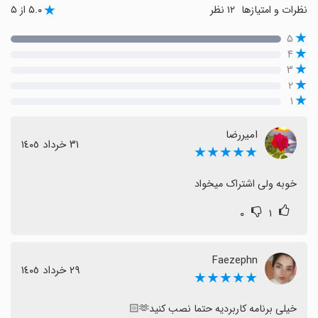
نظرات و امتیازها
۱۲ نظر
۵.۰ از ۵
۵
۴
۳
۲
۱
امیررضا
٣١ خرداد ١٤٠٥
★★★★★
خوبه ولی اشتراک میخواد
۰
۱
Faezephn
٢٩ خرداد ١٤٠٥
★★★★★
خیلی برنامه کاربردیه حتما نصب کنید🫶🏻