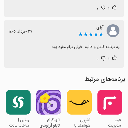
۰
۱
آرای
٢٧ خرداد ١٤٠٥
★★★★★
یه برنامه کامل و عالیه. خیلی برام مفید بود.
۰
۱
برنامه‌های مرتبط
‏‏فیبو -
‏‏‏‏‏‏‏آشپزی
‏‏‏آرزوگرام -
‏‏‏‏‏‏‏‏روتین |
مدیریت
هوشمند با
تابلو آرزوهای
ساخت عادت