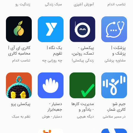
تغذیه و
چی بخوریم
پیشرفته
و برنامه ریزی
تناسب اندام
آموزش آشپزی
سبک زندگی
زندگیت رو
تناسب اندام
آسان و
برنامه‌ریزی کن
هوشمند
‏‏‏‏پزشکِت |
‏‏‏‏‏‏‏‏‏‏‏پیکسلی -
‏‏‏یک نگاه |
‏‏کالری ای آی |
پزشک و
تسک، روتین،
تقویم
محاسبه کالری
روانشناس
تقویم
برنامه‌ریزی و
با یک عکس
مشاوره پزشکی
زندگی پیکسلی!
چه روزايی چه
تناسب اندام
آنلاین
یادداشت
آنلاین
كارايی دارم!
جیم شو:
‏مدیریت کارها
‏دستیار -
‏‏‏‏‏‏‏‏‏‏‏‏‏پیکسلی پرو
کالری شمار،
- یادآور و
جعبه‌ابزار
رژیم، ورزش
لیست
هوش
در مسیر سلامتی
دیگه هیچی
دستیار - هوش
نظم به سبک
در خانه
مصنوعی
یادت نمیره !!
مصنوعی رایگان
آرامش