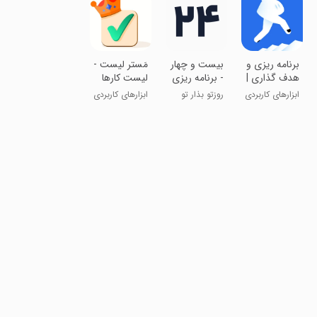
‏‏‏‏‏‏‏‏برنامه ریزی و
‏بیست و چهار
‏‏مَستر لیست -
هدف گذاری |
- برنامه ریزی
لیست کارها
پله
و تقویم
ابزارهای کاربردی
روزتو بذار تو
ابزارهای کاربردی
جیبت!