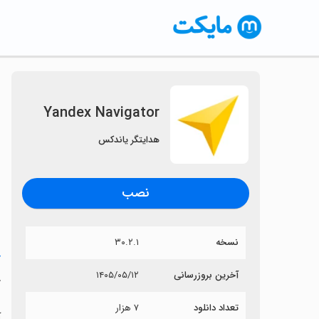
Yandex Navigator
هدایتگر یاندکس
نصب
نسخه
۳۰.۲.۱
خ
آخرین بروزرسانی
۱۴۰۵/۰۵/۱۲
r
تعداد دانلود
۷ هزار
آی