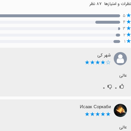
ظرات و امتیازها
۸۷ نظر
۵
۴
۳
۲
۱
شهر کی
☆★★★★
عالی
۰
۰
Исаак Соркаби
★★★★★
عالی