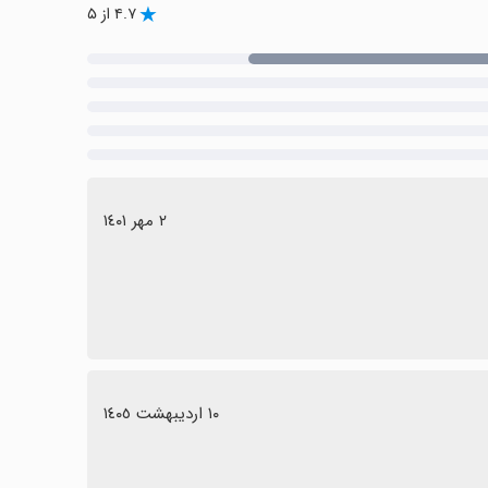
۴.۷ از ۵
٢ مهر ١٤٠١
١٠ اردیبهشت ١٤٠٥