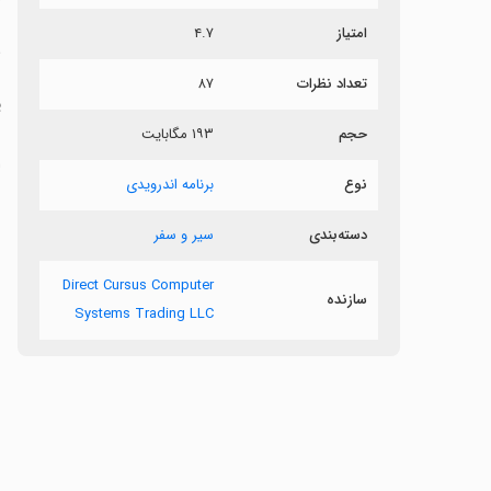
امتیاز
۴.۷
ه
تعداد نظرات
۸۷
ی
س
حجم
۱۹۳ مگابایت
ا
نوع
برنامه اندرویدی
دسته‌بندی
سیر و سفر
Direct Cursus Computer
سازنده
Systems Trading LLC