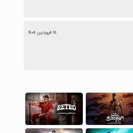
١٥ فروردین ١٤٠٥