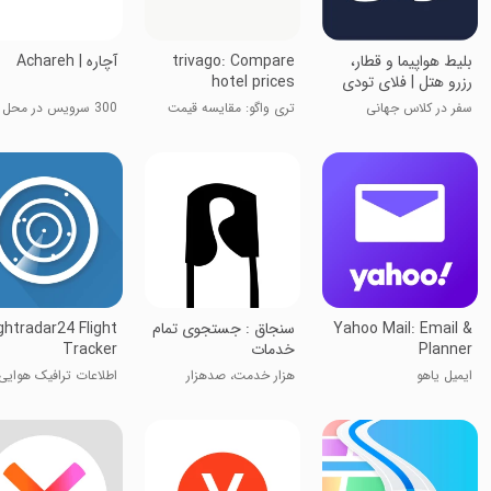
‏‏‏‏‏‏‏‏‏‏بلیط هواپیما و قطار،
trivago: Compare
‏آچاره | Achareh
رزرو هتل | فلای تودی
hotel prices
سفر در کلاس جهانی
تری واگو: مقایسه قیمت
300 سرویس در محل شما
هتل‌ها
Yahoo Mail: Email &
‏‏‏‏‏‏‏‏سنجاق : جستجوی تمام
ightradar24 Flight
Planner
خدمات
Tracker
ایمیل یاهو
هزار خدمت، صدهزار
اطلاعات ترافیک هوایی
متخصص!