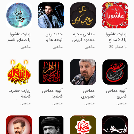
زیارت عاشورا
مداحی محرم
جدیدترین
زیارت عاشورا
با 20 مداح
محمود کریمی
نوحه ها و
با صدای قاسم
مداحی های
سلیمانی
با صدای 20
مذهبی
مذهبی
مذهبی
میثم مطیعی
مداح برجسته!
آلبوم مداحی
مداحی
آلبوم مداحی
زیارت حضرت
فخری
تصویری
فاطمیه
فاطمۀ
صادق
زهرا(س)صوتی
مذهبی
مذهبی
مذهبی
مذهبی
آهنگران