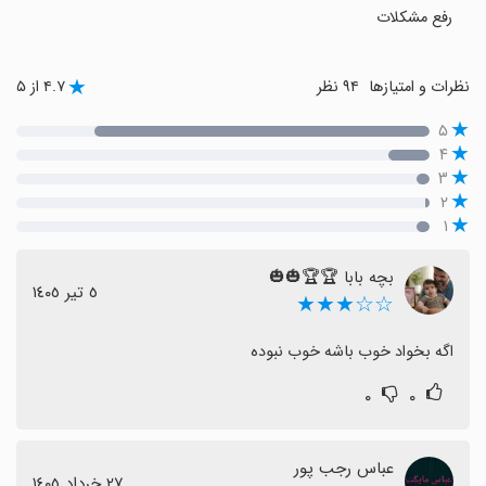
رفع مشکلات
نظرات و امتیازها
۹۴ نظر
۴.۷ از ۵
۵
۴
۳
۲
۱
بچه بابا 🏆🏆🎃🎃
٥ تیر ١٤٠٥
☆☆★★★
اگه بخواد خوب باشه خوب نبوده
۰
۰
عباس رجب پور
٢٧ خرداد ١٤٠٥