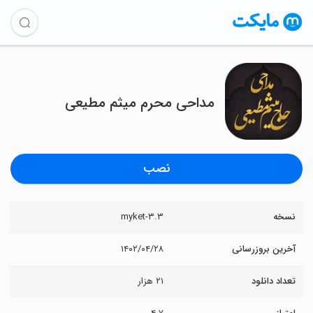
مداحی محرم میثم مطیعی
نصب
نسخه
۳.۳-myket
آخرین بروزرسانی
۱۴۰۲/۰۴/۲۸
تعداد دانلود
۲۱ هزار