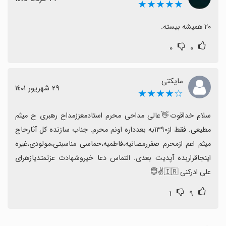
★★★★★
۲۰ همیشه بیسته.
۰
۰
مایکتی
٢٩ شهریور ١٤٠١
☆★★★★
سلام خداقوت👋عالی مداحی محرم استادمعززمداح رهبری ح میثم 
مطیعی. فقط از۱۳۹۰به بعدداره اونم محرم. جناب سازنده کل آثارحاج 
میثم اعم ازمحرم صفررمضانیه،فاطمیه،حماسی مناسبتی،مولودی،غیره 
اینجاقراربده آپدیت بعدی. التماس دعا خیروشهادت عزتمتدیازهرای 
علی ادرکنی 🇮🇷✌️😇
۱
۹