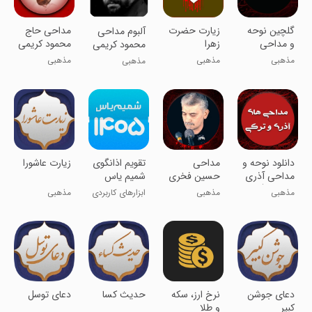
گلچین نوحه
زیارت حضرت
مداحی حاج
آلبوم مداحی
و مداحی
زهرا
محمود کریمی
محمود کریمی
اربعین
بدون نیاز به
مذهبی
مذهبی
مذهبی
مذهبی
اینترنت
دانلود نوحه و
مداحی
‏‏‏تقویم اذانگوی
‏زیارت عاشورا
مداحی آذری
حسین فخری
شمیم یاس
و ترکی (
1405
مذهبی
مذهبی
ابزارهای کاربردی
مذهبی
آفلاین )
دعای جوشن
‏نرخ ارز، سکه
حدیث کسا
دعای توسل
کبیر
و طلا