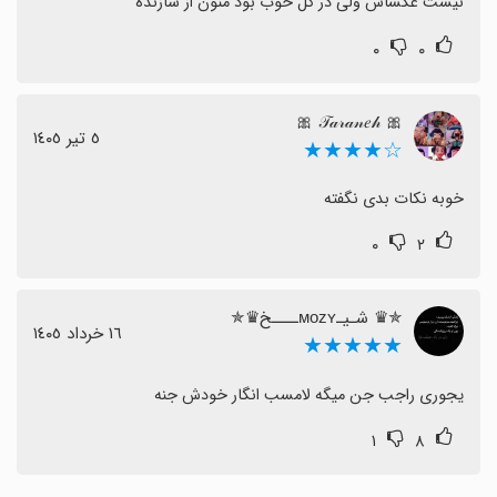
نیست عکساش ولی در کل خوب بود منون از سازنده
۰
۰
🎀 𝒯𝒶𝓇𝒶𝓃𝑒𝒽 🎀
٥ تیر ١٤٠٥
☆★★★★
خوبه نکات بدی نگفته
۰
۲
✯♛ شـیـᴍᴏᴢʏــــخ♛✯
١٦ خرداد ١٤٠٥
★★★★★
یجوری راجب جن میگه لامسب انگار خودش جنه
۱
۸