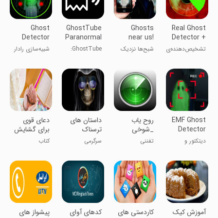
Ghost
GhostTube
Ghosts
Real Ghost
Detector
Paranormal
near us!
Detector +
Entity
Videos
prank
Radar
تشخیص‌دهنده‌ی
شبح‌ها نزدیک
GhostTube:
شبیه‌سازی رادار
Radar
واقعی روح +
ما! شوخی
ویدیوهای
شناسایی روح
رادار
فراطبیعی
EMF Ghost
روح یاب
داستان های
دعای قوی
Detector
_شوخی
ترسناک
برای گشایش
and
بخت
دیتکتور و
تفننی
سرگرمی
کتاب
Camera
دوربین روح
EMF
آموزش کیک
کاردستی های
کدهای آوای
پیشواز های