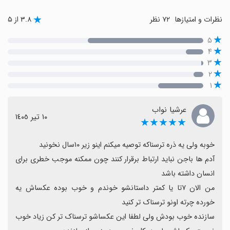
نظرات و امتیازها
۷۲ نظر
۳.۸ از ۵
۵
۴
۳
۲
۱
عرشیا نواب
١٠ تیر ١٤٠٥
★★★★★
آدم ها باجن نباید ارتباط برقرار کنند چون ممکنه موجب خطری برای 
من الان ۷تا یا کمتر داستانشو خوندم و خوب بوده عکساش یه 
سازنده خوب بودش ولی لطفا این عکساشو ترسناک تر کن زیاد خوب 