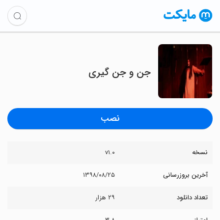
جن و جن گیری
نصب
نسخه
v۱.۰
آخرین بروزرسانی
۱۳۹۸/۰۸/۲۵
تعداد دانلود
۲۹ هزار