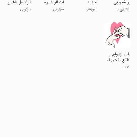
و شیرینی
جدید
انتظار همراه
ایرانسل شاد و
پزی
اول
غمگین
آشپزی و
آموزشی
سرگرمی
سرگرمی
رستوران
فال ازدواج و
طالع با حروف
ابجد
کتاب