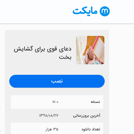
دعای قوی برای گشایش
بخت
نصب
نسخه
v۱.۰
خ
آخرین بروزرسانی
۱۳۹۸/۰۸/۲۷
د
تعداد دانلود
۳۵ هزار
آ