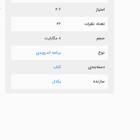
م
امتیاز
۴.۶
د
تعداد نظرات
۴۶
حجم
۸ مگابایت
د
‏
نوع
برنامه اندرویدی
‏
دسته‌بندی
کتاب
‏
سازنده
یکدل
‏
‏
‏