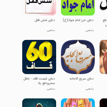
فع
دعای حرز امام جواد(ع)
دعای شش قفل
ی
مذهبی
مذهبی
دعای سریع الاجابه
‏دعای شصت قاف - باطل
سحرودفع بلا
مذهبی
مذهبی