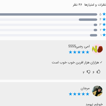
ظرات و امتیازها
۴۶ نظر
۵
۴
۳
۲
۱
امی رجبی5555
★★★★★
‏✓ هزاران هزار افرین خوب خوب است
۲
۶
مرجان
★★★★★
خوشم نیومد