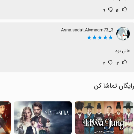
۹
۱۴
Asna.sadat.Alymaqm73_3
★★★★★
عالی بود
۷
۱۳
ایگان تماشا کن