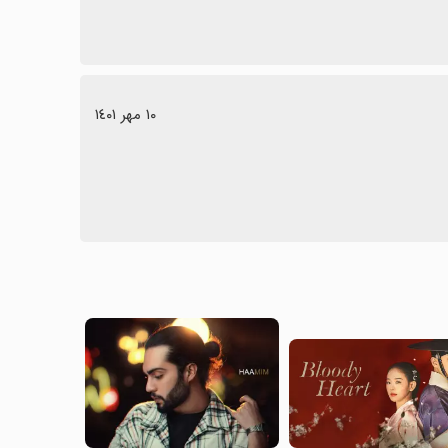
١٠ مهر ١٤٠١