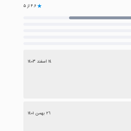
۴.۶ از ۵
١٤ اسفند ١٤٠٣
٢٦ بهمن ١٤٠١