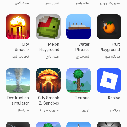
Simulator
Simulator
Simulator
مدیریت جهان -
ساند باکس:
شنزار ملون
ساندباکس -
شبیه ساز خدا
شبیه‌ساز پودر
شبیه‌ساز فیزیک
City
Melon
Water
Fruit
Smash:
Playground
Physics
Playground
Sandbox
Simulation
بازیگاه میوه
شبیه‌سازی
زمین بازی
تخریب شهر
Simulator
فیزیک آب
Destruction
City Smash
Terraria
Roblox
simulator
2: Sandbox
sandbox
Game
روبلاکس
تریریا
تخریب شهر ۲
شبیه‌ساز
تخریب:
سندباکس