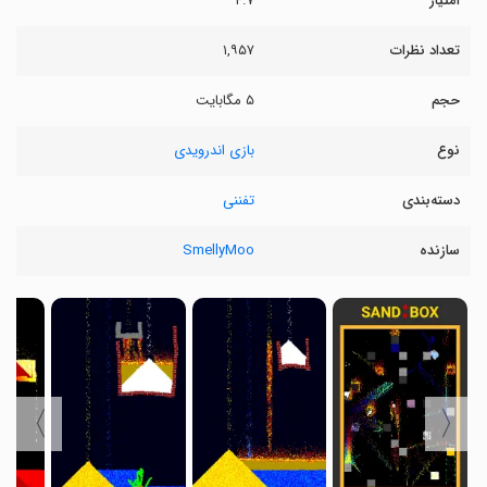
امتیاز
۴.۷
تعداد نظرات
۱,۹۵۷
حجم
۵ مگابایت
نوع
بازی اندرویدی
دسته‌بندی
تفننی
سازنده
SmellyMoo
〉
〈