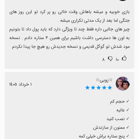
به عنوان یک نکته منفی کوچک یاد می‌شود که می‌تواند با
به‌روزرسانی اصلاح شود.
بازی خوبیه و میشه باهاش وقت خالی رو پر کرد تو این روز های 
کاربران درخواست جلسات به‌روزرسانی و اضافه شدن محتوا
یا قابلیت‌های جدید را مطرح کرده‌اند تا تجربه تازه و
چیز های جالبی داره فقط چند تا ویژگی دارد که باید پول داد تا بتونیم 
جذاب‌تری ایجاد شود.
به اون ها دسترسی داشت باشیم برای همین ۴ ستاره دادم . نسخه 
در کل جعبه شن برای دوست‌داران گیم‌پلی فیزیکی و باز آزاد
مود شدش تو گوگل قدیمی و نسخه جدیدش رو هیچ جا پیدا نکردم
گزینه‌ای خوب است و با توجه به بازخوردها، به‌روزرسانی‌های
۸
۱۰
آینده می‌تواند آن را حتی بهتر کند.
☆زویی☆
١ خرداد ١٤٠٥
★★★★★
✓ پنج ستاره براش خیلی کمه