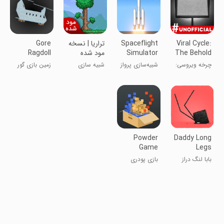
Viral Cycle:
Spaceflight
تراریا | نسخه
Gore
The Behold
Simulator
مود شده
Ragdoll
Playground
Game
چرخه ویروسی:
شبیه‌سازی پرواز
شبیه سازی
زمین بازی گور
بازی
فضایی
رگدول
شگفت‌انگیز
Powder
Daddy Long
Game
Legs
بابا لنگ دراز
بازی پودری