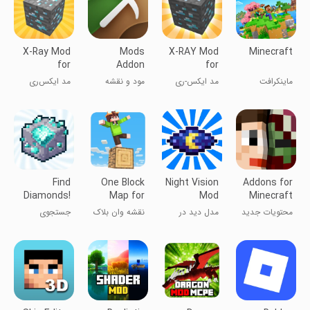
X-Ray Mod
Mods
X-RAY Mod
Minecraft
for
Addon
for
Minecraft
Skins for
Minecraft
ماینکرافت
مد ایکس-ری
مود و نقشه
مد ایکس‌ری
Minecraft
PE - M
برای ماینکرفت
برای ماینکرافت
برای ماینکرفت
پی‌ئی - ام
Find
One Block
Night Vision
Addons for
Diamonds!
Map for
Mod
Minecraft
™ for
Minecraft
Minecraft
محتویات جدید
مدل دید در
نقشه وان بلاک
جستجوی
Mine&craft
PE
برای ماینکرافت
شب ماینکرفت
ماینکرافت
الماس برای
PE
معدن و ساخت