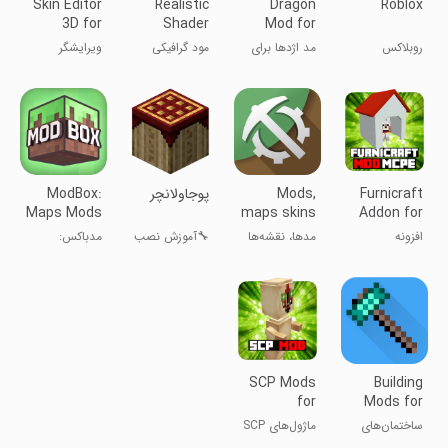
Skin Editor
Realistic
Dragon
Roblox
3D for
Shader
Mod for
Minecraft
Mod
Minecraft
روبلاکس
مد اژدها برای
مود گرافیکی
ویرایشگر
Minecraft
PE
ماینکرفت PE
ماینکرافت
اسکین
ماینکرافت
Furnicraft
Mods,
‏پوجاولانچر
ModBox:
Maps Mods
maps skins
Addon for
Minecraft
for
Minecraft
افزونه
مدها، نقشه‌ها
🔧آموزش نصب
مدباکس:
PE
Minecraft
فرنی‌کرفت برای
و اسکن برای
پوجاولانچر❕📌
نقشه‌ها و
ماینکرفت
ماینکرفت
مودهای
ماینکرفت PE
SCP Mods
Building
for
Mods for
Minecraft
Minecraft
ساختمان‌های
ماژول‌های SCP
جدید برای
برای ماینکرفت