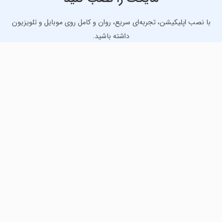
با نصب اپلیکیشن، تجربه‌ای سریع، روان و کامل روی موبایل و تلویزیون
داشته باشید.
دانلود نسخه موبایل
دانلود نسخه تلویزیون TV
لذت دانلود جدیدترین بازی‌ها و بهترین برنامه‌های اندروید از
مایکت!
دانلود جدیدترین بازی‌های اندروید برای اوقات فراغت و دریافت
بهترین برنامه‌های کاربردی برای انجام انواع فعالیت‌های روزانه. لینک
مستقیم، رایگان و سریع، تست شده و امن با نصب خودکار دیتا‍.