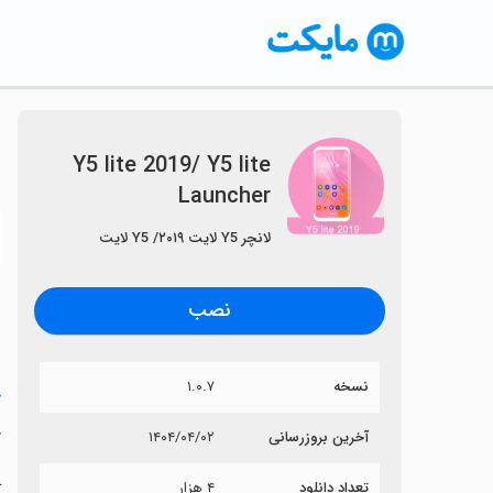
Y5 lite 2019/ Y5 lite
Launcher
〈
لانچر Y5 لایت ۲۰۱۹/ Y5 لایت
نصب
نسخه
۱.۰.۷
خ
r
آخرین بروزرسانی
۱۴۰۴/۰۴/۰۲
تعداد دانلود
۴ هزار