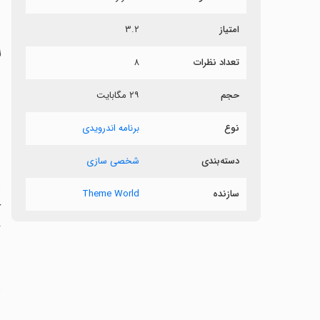
ر
امتیاز
۳.۲
ل
تعداد نظرات
۸
حجم
۲۹ مگابایت
ب
نوع
برنامه اندرویدی
دسته‌بندی
شخصی سازی
‏
سازنده
Theme World
er
‏