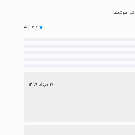
۳.۲ از ۵
١٧ مرداد ١٣٩٩