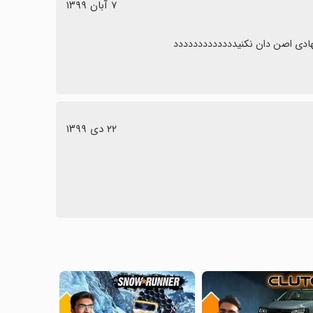
٧ آبان ١٣٩٩
نهادی اصن دان نکنیددددددددددددد
٢٢ دی ١٣٩٩