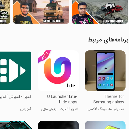
برنامه‌های مرتبط
Theme for
U Launcher Lite-
آموزا - آموزش آنلای
Hide apps
Samsung galaxy
A10s
تم برای سامسونگ گلکسی
لانچر U لایت - پنهان‌سازی
آموزشی
A10s
اپلیکیشن‌ها