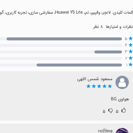
کلمات کلیدی: لانچر، والپیپر، تم، Huawei Y5 Lite، سفارشی سازی، تجربه کاربری، گوشی هوشمند.
ظرات و امتیازها
۸ نظر
۵
۴
۳
۲
۱
مسعود شمس اللهی
★★★★★
هواوی BG
۵
۵
roⓜina