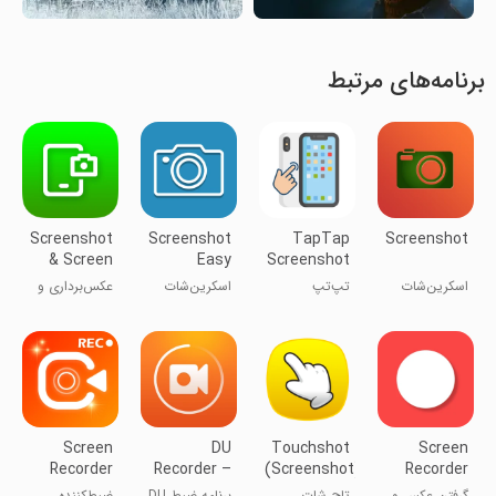
برنامه‌های مرتبط
Screenshot
Screenshot
TapTap
Screenshot
& Screen
Easy
Screenshot
Recorder
- Android
اسکرین‌شات
تپ‌تپ
اسکرین‌شات
عکس‌برداری و
12
اسکرین‌شات -
آسان
ضبط صفحه
اندروید ۱۲
Screen
DU
Touchshot
Screen
Recorder
Recorder –
(Screenshot)
Recorder
Video
Screen
گرفتن عکس و
تاچ شات
برنامه ضبط DU
ضبط‌کننده