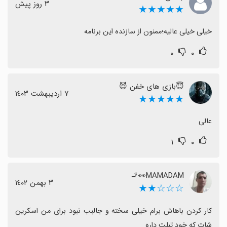
٣ روز پیش
★★★★★
خیلی خیلی عالیه؛ممنون از سازنده این برنامه
۰
۰
😇بازی های خفن 😈
٧ اردیبهشت ١٤٠٣
★★★★★
عالی
۱
۰
MAMADAM👀🚬
٣ بهمن ١٤٠٢
☆☆☆★★
کار کردن باهاش برام خیلی سخته و جالبب نبود برای من اسکرین 
شات که خود تبلت داره