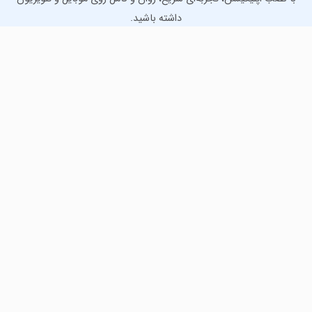
داشته باشید.
دانلود نسخه موبایل
دانلود نسخه تلویزیون TV
لذت دانلود جدیدترین بازی‌ها و بهترین برنامه‌های اندروید از
مایکت!
دانلود جدیدترین بازی‌های اندروید برای اوقات فراغت و دریافت
بهترین برنامه‌های کاربردی برای انجام انواع فعالیت‌های روزانه. لینک
مستقیم، رایگان و سریع، تست شده و امن با نصب خودکار دیتا‍.