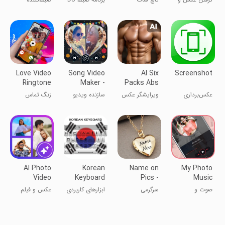
Recorder
Recorder,
فیلم از صفحه
(عکس‌برداری)
- ضبط اسکرین،
صفحه نمایش
Video
نمایش
ویرایش ویدئو،
Editor, Live
لایو
Love Video
Song Video
AI Six
Screenshot
Ringtone
Maker -
Packs Abs
For Call
Photo
Photo
عکس‌برداری
ویرایشگر عکس
سازنده ویدیو
زنگ تماس
Video
Editor
شکم شش تایی
آهنگ - ویدیو
ویدیویی
هوش مصنوعی
عکس
عاشقانه
AI Photo
Korean
Name on
My Photo
Video
Keyboard
Pics -
Music
Collage
Name Art
Player
صوت و
سرگرمی
ابزارهای کاربردی
عکس و فیلم
Maker
موسیقی