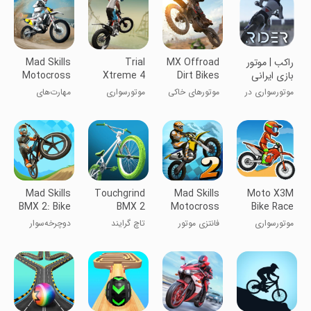
راکب | موتور
MX Offroad
Trial
Mad Skills
بازی ایرانی
Dirt Bikes
Xtreme 4
Motocross
3
Bike Racing
Unleashed
موتورسواری در
موتورهای خاکی
موتورسواری
مهارت‌های
Enduro
شهر ایرانی!
خارج از جاده
تریل ۴
جنون‌آمیز
Motocross
MX آزاد شده
موتورکراس ۳
Mad Skills
Touchgrind
Mad Skills
Moto X3M
BMX 2: Bike
BMX 2
Motocross
Bike Race
Game
2
Game
موتورسواری
فانتزی موتور
تاچ گرایند
دوچرخه‌سوار
ایکس تری ام
کراس
بی‌ام‌اکس ۲
دیوانه