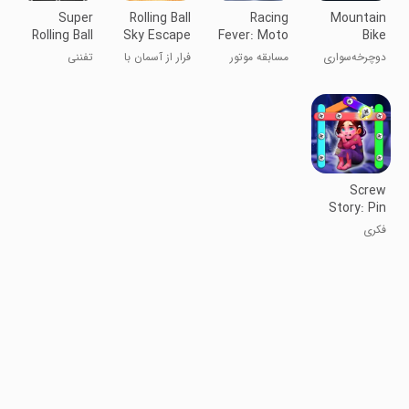
Super
Rolling Ball
Racing
Mountain
Rolling Ball
Sky Escape
Fever: Moto
Bike
Balance
Xtreme
دوچرخه‌سواری
مسابقه موتور
فرار از آسمان با
تفننی
کوهستانی
سواری
توپ در حال
افراطی
چرخش
Screw
Story: Pin
Master
فکری