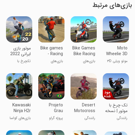
بازی‌های مرتبط
Moto
Bike Games
Bike games
‏موتور بازی
Wheelie 3D
Bike Racing
- Racing
ایرانی 2022
games
Games
موتو ویلی ۳D
بازی‌های
بازی‌های
تکچرخ با
دوچرخه:
دوچرخه -
موتورهای ایرانی
بازی‌های
بازی‌های
مسابقه‌ای
مسابقه‌ای
دوچرخه
تک چرخ با
Desert
Projeto
Kawasaki
موتور | نسخه
Motocross
Grau
Ninja H2r
مود شده
Bike Stunts
Games 3D
رانندگی
رانندگی
پروژه گراو
بازی‌های کواسا
کی نینجا H2r
۳D