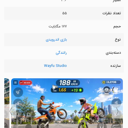
امتیاز
۳.۶
تعداد نظرات
۵۵
حجم
۱۷۷ مگابایت
نوع
بازی اندرویدی
دسته‌بندی
رانندگی
سازنده
Wayfu Studio
〉
〈