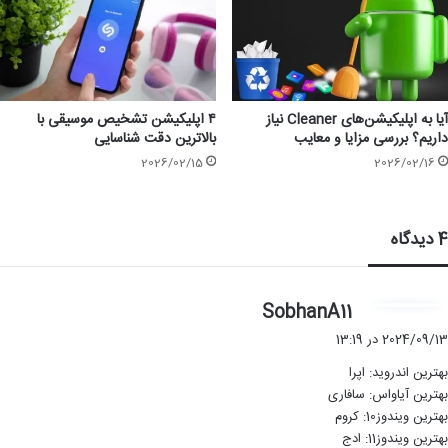
آیا به اپلیکیشن‌های Cleaner نیاز
۴ اپلیکیشن تشخیص موسیقی با
داریم؟ بررسی مزایا و معایب
بالاترین دقت شناسایی
2026/02/15
2026/02/16
4 دیدگاه
گ
SobhanA11
ف
2024/09/13 در 13:19
ت
بهترین اندروید: اپرا
:
بهترین آیاواس: سافاری
بهترین ویندوز10: کروم
بهترین ویندوز11: ادج