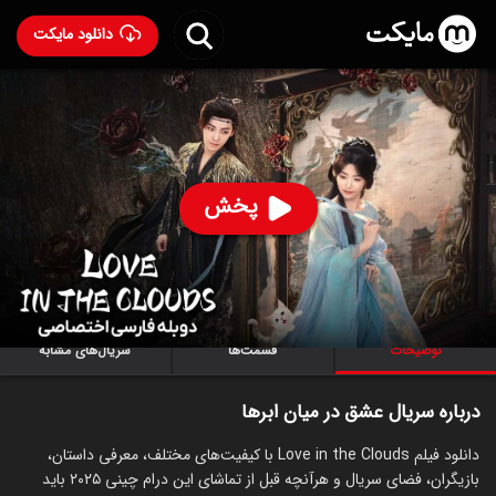
دانلود مایکت
سریال عشق در میان ابرها با دوبله فارسی
- Love in the
Clouds 2025
96
۸.۳
۵۲۸
%
پخش
ساخت چین سال 2025
رده سنی ۱۸+
سریال
درام
توضیحات
قسمت‌ها
سریال‌های مشابه
درباره سریال عشق در میان ابرها
دانلود فیلم Love in the Clouds با کیفیت‌های مختلف، معرفی داستان،
بازیگران، فضای سریال و هرآنچه قبل از تماشای این درام چینی ۲۰۲۵ باید