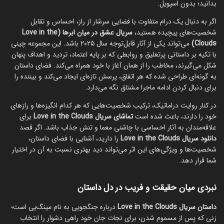
بدانید؛ بدون اسپویل.
اگر به دنبال یک درام متفاوت با فضایی سرشار از راز، احساس و تقابل
شخصیت‌های پیچیده هستید،
سریال عشق در میان ابرها (Love in the
Clouds)
می‌تواند یکی از آثار قابل‌توجه سال ۲۰۲۵ باشد. این مجموعه چینی
با تکیه بر داستانی پرتعلیق و روابطی که بر پایه اعتماد، تردید و اهداف پنهان
شکل می‌گیرند، مخاطب را از همان آغاز با خود همراه می‌کند. فضای داستان
به گونه‌ای طراحی شده که هر اتفاق، پرسش تازه‌ای ایجاد می‌کند و بیننده را
برای دنبال کردن ادامه ماجرا مشتاق نگه می‌دارد.
در کنار روایت دراماتیک، ترکیب شخصیت‌هایی که هر کدام انگیزه‌ها و رازهای
خود را دارند، باعث شده است
تماشای سریال Love in the Clouds
برای
علاقه‌مندان به آثار احساسی با چاشنی معما و تنش جذاب باشد. اگر قصد
دانلود سریال Love in the Clouds
را دارید، آشنایی با فضای داستان،
شخصیت‌ها و ویژگی‌های این اثر می‌تواند دید بهتری نسبت به آن در اختیار
شما قرار دهد.
نبردی میان حقیقت و فریب در دل داستان
داستان سریال Love in the Clouds
درباره جنگجویی به نام مینگ‌یی است؛
زنی که پس از مسموم شدن، برای نجات جان خود راهی دشوار را انتخاب