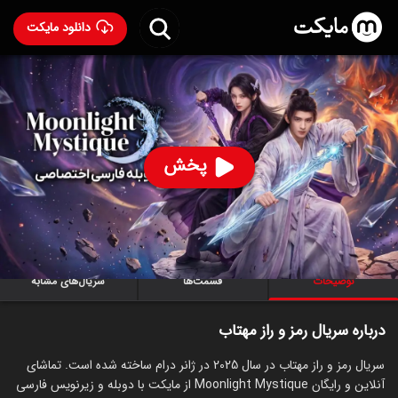
دانلود مایکت
سریال رمز و راز مهتاب با دوبله فارسی
- Moonlight
Mystique 2025
93
۷.۹
۱,۱۷۲
%
پخش
ساخت چین سال 2025
رده سنی ۱۸+
سریال
درام
عاشقانه
توضیحات
قسمت‌ها
سریال‌های مشابه
درباره سریال رمز و راز مهتاب
سریال رمز و راز مهتاب در سال 2025 در ژانر درام ساخته شده است. تماشای
آنلاین و رایگان Moonlight Mystique از مایکت با دوبله و زیرنویس فارسی