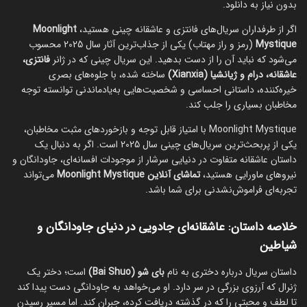
بدون نیاز به دانلود.
اگر از طرفداران سریال‌های فانتزی و عاشقانه چینی هستید،
Moonlight
Mystique
(رمز و راز مهتاب) یکی از جذاب‌ترین آثار سال 2025 محسوب
می‌شود که نباید آن را از دست بدهید. این سریال چینی که در ژانر
فانتزی،
عاشقانه، درام و ژیانشیا (Xianxia)
ساخته شده، با جلوه‌های بصری
خیره‌کننده، داستانی احساسی و شخصیت‌هایی به‌یادماندنی توانسته توجه
مخاطبان بسیاری را جلب کند.
Moonlight Mystique با امتیاز قابل توجه و بازخوردهای مثبت مخاطبان،
یکی از پربحث‌ترین سریال‌های چینی سال 2025 است. اگر به دنبال یک
داستان عاشقانه متفاوت در دنیایی سرشار از موجودات افسانه‌ای، جاودانگان و
نیروهای ماورایی هستید،
تماشای آنلاین Moonlight Mystique
می‌تواند
تجربه‌ای فراموش‌نشدنی برای شما باشد.
خلاصه داستان: عاشقانه‌ای جادویی در دنیای جاودانگان و
شیاطین
داستان سریال درباره دختری به نام
بای شو (Bai Shuo)
است؛ دختر یک
ژنرال که آرزوی بزرگی در سر دارد. او می‌خواهد به جاودانگی دست پیدا کند
تا لطف و محبتی را که در گذشته دریافت کرده، جبران کند. اما مسیر رسیدن